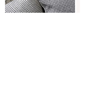
Просмотры
Расскажите друзьям
6018
Комментарии
Load comments
Login to comment