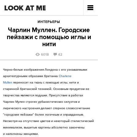
ИНТЕРЬЕРЫ
Чарлин Муллен. Городские
пейзажи с помощью иглы и
нити
6018
42
Черно-белые изображения Лондона с его узнаваемыми
архитектурными образами британка
Charlene
Mullen
переносит на ткань с помощью иглы, нити и
старинной британской техникой. Основным продуктом ее
творчества являются подушки. Присутствие в работах
Чарлин Мулен строгих урбанистических силуэтов и
лирического настроения делают спорное словосочетание
"городские пейзажи" более логичным и оправданным.
Несмотря на отсутствие цветов и некоторый стилистический
минимализм, вышитые картины абсолютно закончены
и наполнены эмоциями.