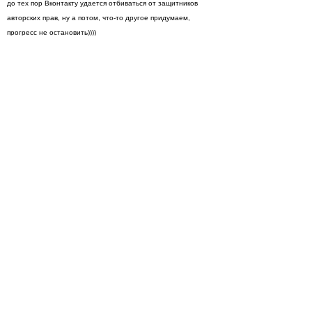
до тех пор Вконтакту удается отбиваться от защитников
авторских прав, ну а потом, что-то другое придумаем,
прогресс не остановить))))
… и еще раз, на всякий случай,
ссылка на приложение
.
И, да, эта статья копипаст с
хабры
.) Первоисточник
тут
.
Просмотры
Расскажите друзьям
8014
Комментарии
Load comments
Login to comment