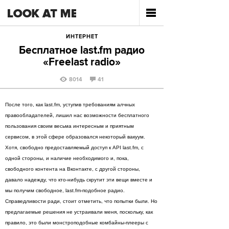
ИНТЕРНЕТ
Бесплатное last.fm радио
«Freelast radio»
8014
41
После того, как last.fm, уступив требованиям алчных
правообладателей, лишил нас возможности бесплатного
пользования своим весьма интересным и приятным
сервисом, в этой сфере образовался некоторый вакуум.
Хотя, свободно предоставляемый доступ к API last.fm, с
одной стороны, и наличие необходимого и, пока,
свободного контента на Вконтакте, с другой стороны,
давало надежду, что кто-нибудь скрутит эти вещи вместе и
мы получим свободное, last.fm-подобное радио.
Справедливости ради, стоит отметить, что попытки были. Но
предлагаемые решения не устраивали меня, поскольку, как
правило, это были монстроподобные комбайны-плееры с