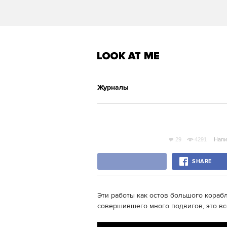
Журналы
29
4291
Напи
SHARE
Эти работы как остов большого корабл
совершившего много подвигов, это всё