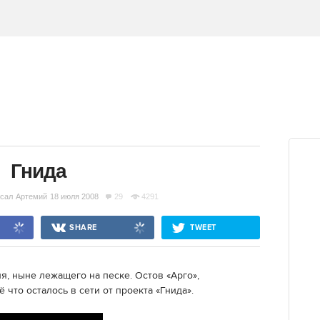
Гнида
сал
Артемий
18 июля 2008
29
4291
SHARE
TWEET
я, ныне лежащего на песке. Остов «Арго»,
 что осталось в сети от проекта «Гнида».