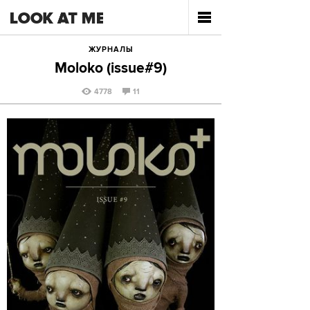
ЖУРНАЛЫ
Moloko (issue#9)
4778
11