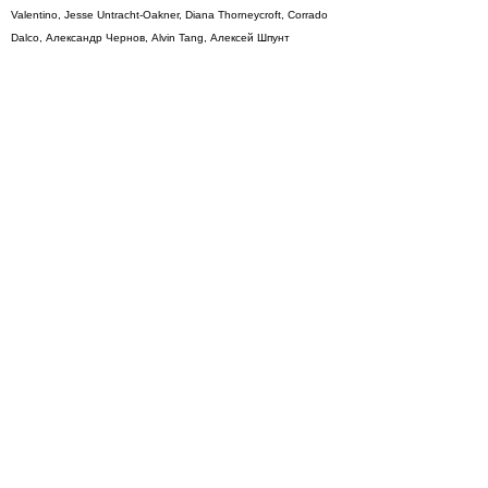
Valentino, Jesse Untracht-Oakner, Diana Thorneycroft, Corrado
Dalco, Александр Чернов, Alvin Tang, Алексей Шпунт
Игрушечники:
Scott Radke, Лиза Сидорина, Arbito
Сайт проекта:
moloko-plus.ru
Просмотры
Расскажите друзьям
4778
Комментарии
Load comments
Login to comment