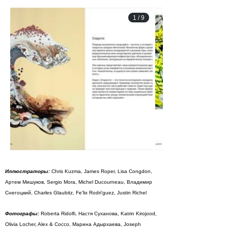
1
/
9
Иллюстраторы:
Chris Kuzma, James Roper, Lisa Congdon,
Артем Мишуков, Sergio Mora, Michel Ducourneau, Владимир
Снегоцкий, Charles Glaubitz, Fe'lix Rodri'guez, Justin Richel
Фотографы:
Roberta Ridolfi, Настя Суханова, Katrin Kirojood,
Olivia Locher, Alex & Cocco, Марина Адырхаева, Joseph