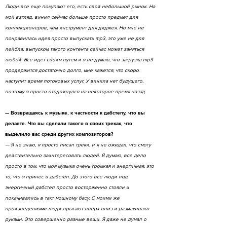
Люди все еще покупают его, есть свой небольшой рынок. На
мой взгляд, винил сейчас больше просто предмет для
коллекционеров, чем инструмент для диджея. Но мне не
понравилась идея просто выпускать mp3, это уже не для
лейбла, выпуском такого контента сейчас может заняться
любой. Все идет своим путем и я не думаю, что загрузка mp3
продержится достаточно долго, мне кажется, что скоро
наступит время потоковых услуг. У винила нет будущего,
поэтому я просто отодвинулся на некоторое время назад.
— Возвращаясь к музыке, к частности к дабстепу, что вы
делаете. Что вы сделали такого в своих треках, что
выделило вас среди других композиторов?
— Я не знаю, я просто писал треки, и я не ожидал, что смогу
действительно заинтересовать людей. Я думаю, все дело
просто в том, что моя музыка очень громкая и энергичная, это
то, что я принес в дабстеп. До этого все люди под
энергичный дабстеп просто восторженно стояли и
покачивались в такт мощному басу. С моими же
произведениями люди прыгают вверх-вниз и размахивают
руками. Это совершенно разные вещи. Я даже не думал о