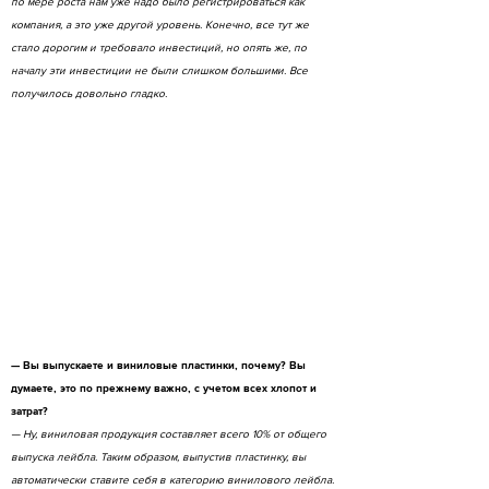
по мере роста нам уже надо было регистрироваться как
компания, а это уже другой уровень. Конечно, все тут же
стало дорогим и требовало инвестиций, но опять же, по
началу эти инвестиции не были слишком большими. Все
получилось довольно гладко.
— Вы выпускаете и виниловые пластинки, почему? Вы
думаете, это по прежнему важно, с учетом всех хлопот и
затрат?
— Ну, виниловая продукция составляет всего 10% от общего
выпуска лейбла. Таким образом, выпустив пластинку, вы
автоматически ставите себя в категорию винилового лейбла.