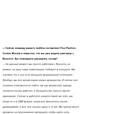
— Сейчас команду вашего лейбла составляют Flux Pavilion,
Cookie Monsta и известно, что вы уже ведете разговор с
Roxsonix. Вы планируете расширять состав?
— На данный момент мы просто работаем с Roxsonix, их
ремикс на одну нашу композицию победил в конкурсе. Мы
считаем, что у них есть большой музыкальный потенциал.
Вообще, мы все время ищем новых музыкантов. И сейчас все
сложнее становится их найти, так как множество народа
пытается писать дабстеп, и большинство просто звучит
одинаково. Сейчас в дабстепе начался такой же этап, как
когда то и в D&B музыке, когда все бросились писать
драмэндбейс и все они писали одно и то же. Мы тратим много
времени на просеивание материала, чтобы найти хоть