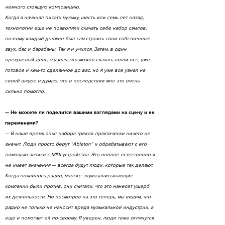
немного стоящую композицию.
Когда я начинал писать музыку, шесть или семь лет назад,
технологии еще не позволяли скачать себе набор сэмлов,
поэтому каждый должен был сам строить свои собственные
звук, бас и барабаны. Так я и учился. Затем, в один
прекрасный день, я узнал, что можно скачать почти все, уже
готовое и кем-то сделанное до вас, но я уже все узнал на
своей шкуре и думаю, что в последствии мне это очень
сильно помогло.
— Не можете ли поделится вашими взглядами на сцену и ее
переменами?
— В наше время опыт набора треков практически ничего не
значит. Люди просто берут “Ableton” и обрабатывают с его
помощью записи с MIDI-устройства. Это вполне естественно и
не имеет значения — всегда будут люди, которые так делают.
Когда появилось радио, многие звукозаписывающие
компании были против, они считали, что это нанесет ущерб
их деятельности. Но посмотрев на это теперь, мы видим, что
радио не только не наносит вреда музыкальной индустрии, а
еще и помогает ей по-своему. Я уверен, люди тоже оглянутся