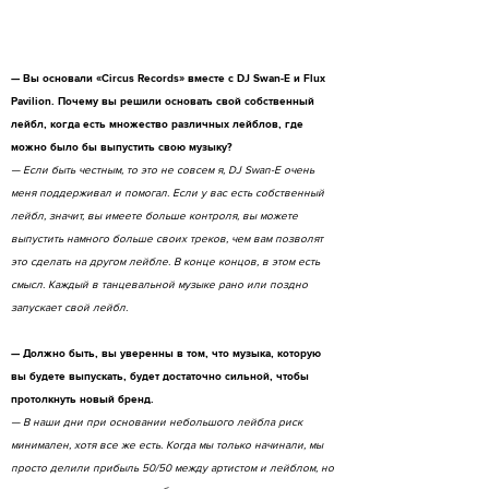
— Вы основали «Circus Records» вместе с DJ Swan-E и Flux
Pavilion. Почему вы решили основать свой собственный
лейбл, когда есть множество различных лейблов, где
можно было бы выпустить свою музыку?
— Если быть честным, то это не совсем я, DJ Swan-E очень
меня поддерживал и помогал. Если у вас есть собственный
лейбл, значит, вы имеете больше контроля, вы можете
выпустить намного больше своих треков, чем вам позволят
это сделать на другом лейбле. В конце концов, в этом есть
смысл. Каждый в танцевальной музыке рано или поздно
запускает свой лейбл.
— Должно быть, вы уверенны в том, что музыка, которую
вы будете выпускать, будет достаточно сильной, чтобы
протолкнуть новый бренд.
— В наши дни при основании небольшого лейбла риск
минимален, хотя все же есть. Когда мы только начинали, мы
просто делили прибыль 50/50 между артистом и лейблом, но