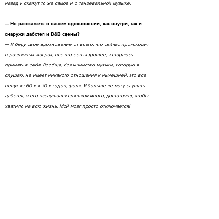
назад и скажут то же самое и о танцевальной музыке.
— Не расскажете о вашем вдохновении, как внутри, так и
снаружи дабстеп и D&B сцены?
— Я беру свое вдохновение от всего, что сейчас происходит
в различных жанрах, все что есть хорошее, я стараюсь
принять в себя. Вообще, большинство музыки, которую я
слушаю, не имеет никакого отношения к нынешней, это все
вещи из 60-х и 70-х годов, фолк. Я больше не могу слушать
дабстеп, я его наслушался слишком много, достаточно, чтобы
хватило на всю жизнь. Мой мозг просто отключается!