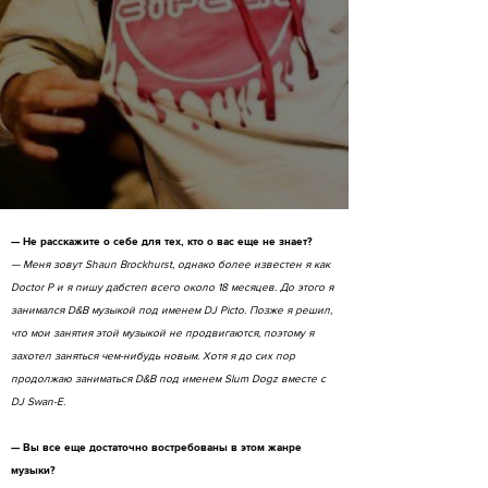
— Не расскажите о себе для тех, кто о вас еще не знает?
— Меня зовут Shaun Brockhurst, однако более известен я как
Doctor P и я пишу дабстеп всего около 18 месяцев. До этого я
занимался D&B музыкой под именем DJ Picto. Позже я решил,
что мои занятия этой музыкой не продвигаются, поэтому я
захотел заняться чем-нибудь новым. Хотя я до сих пор
продолжаю заниматься D&B под именем Slum Dogz вместе с
DJ Swan-E.
— Вы все еще достаточно востребованы в этом жанре
музыки?