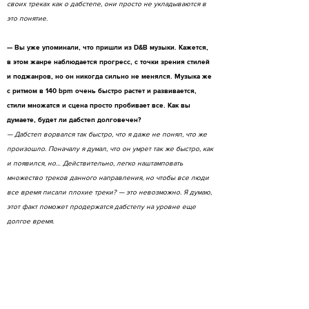
своих треках как о дабстепе, они просто не укладываются в
это понятие.
— Вы уже упоминали, что пришли из D&B музыки. Кажется,
в этом жанре наблюдается прогресс, с точки зрения стилей
и поджанров, но он никогда сильно не менялся. Музыка же
с ритмом в 140 bpm очень быстро растет и развивается,
стили множатся и сцена просто пробивает все. Как вы
думаете, будет ли дабстеп долговечен?
— Дабстеп ворвался так быстро, что я даже не понял, что же
произошло. Поначалу я думал, что он умрет так же быстро, как
и появился, но… Действительно, легко наштамповать
множество треков данного направления, но чтобы все люди
все время писали плохие треки? — это невозможно. Я думаю,
этот факт поможет продержатся дабстепу на уровне еще
долгое время.