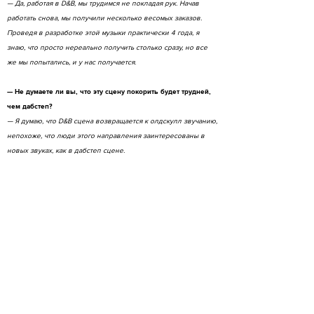
— Да, работая в D&B, мы трудимся не покладая рук. Начав
работать снова, мы получили несколько весомых заказов.
Проведя в разработке этой музыки практически 4 года, я
знаю, что просто нереально получить столько сразу, но все
же мы попытались, и у нас получается.
— Не думаете ли вы, что эту сцену покорить будет трудней,
чем дабстеп?
— Я думаю, что D&B сцена возвращается к олдскулл звучанию,
непохоже, что люди этого направления заинтересованы в
новых звуках, как в дабстеп сцене.