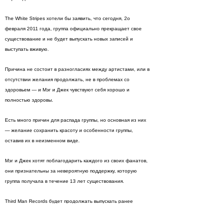
The White Stripes хотели бы заявить, что сегодня, 2о
февраля 2011 года, группа официально прекращает свое
существование и не будет выпускать новых записей и
выступать вживую.
Причина не состоит в разногласиях между артистами, или в
отсутствии желания продолжать, не в проблемах со
здоровьем — и Мэг и Джек чувствуют себя хорошо и
полностью здоровы.
Есть много причин для распада группы, но основная из них
— желание сохранить красоту и особенности группы,
оставив их в неизменном виде.
Мэг и Джек хотят поблагодарить каждого из своих фанатов,
они признательны за невероятную поддержку, которую
группа получала в течение 13 лет существования.
Third Man Records будет продолжать выпускать ранее
неизданные живые записи и студийные записи группы.