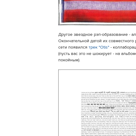
Другое звездное рэп-образование - аль
Окончательной датой их совместного ре
сети появился
трек "Otis"
- коллабора
(пусть вас это не шокирует - на альб
покойным).