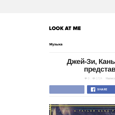
Музыка
Джей-Зи, Канье
предста
0
1724
Напис
SHARE