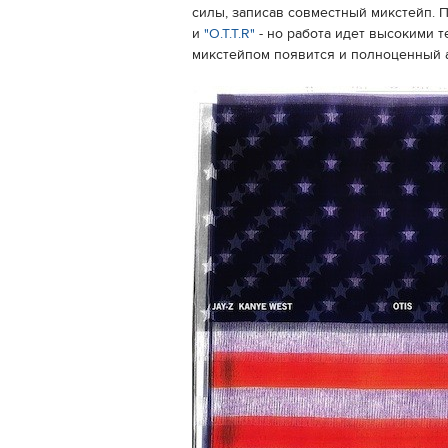
силы, записав совместный микстейп. П
и
"O.T.T.R"
- но работа идет высокими т
микстейпом появится и полноценный 