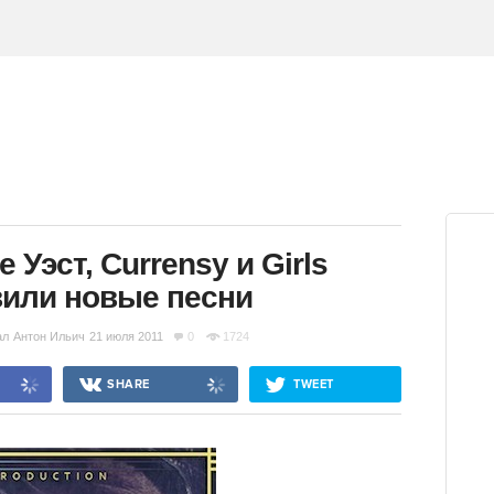
 Уэст, Currensy и Girls
вили новые песни
ал
Антон Ильич
21 июля 2011
0
1724
SHARE
TWEET