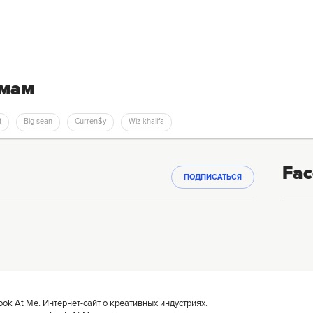
емам
t
Big sean
Curren$y
wiz khalifa
Fac
ПОДПИСАТЬСЯ
k At Me. Интернет-сайт о креативных индустриях.