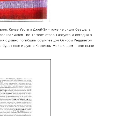
янс Канье Уэста и Джей-Зи - тоже не сидит без дела.
лиза "Watch The Throne" стало 1 августа, а сегодня в
ция с давно погибшим соул-певцом Отисом Реддингом
оме будет еще и дуэт с Кертисом Мейфилдом - тоже ныне