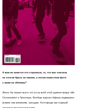
А вам не кажется это странным, то, что вас сначала
не хотели брать на пикник, а потом поместили фото
с вами на обложку?
Женя: Ну скорее всего это из-за всей этой шумихи вокруг Idle
Conversation и Триллера. Вообще журнал Афиша подвержен
всяким там влияниям, трендам. Хотя вроде как главный
редактор восторгался нами.