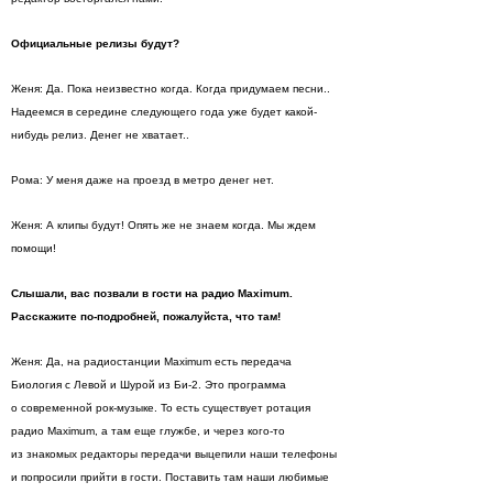
Официальные релизы будут?
Женя: Да. Пока неизвестно когда. Когда придумаем песни..
Надеемся в середине следующего года уже будет какой-
нибудь релиз. Денег не хватает..
Рома: У меня даже на проезд в метро денег нет.
Женя: А клипы будут! Опять же не знаем когда. Мы ждем
помощи!
Слышали, вас позвали в гости на радио Maximum.
Расскажите по-подробней, пожалуйста, что там!
Женя: Да, на радиостанции Maximum есть передача
Биология с Левой и Шурой из Би-2. Это программа
о современной рок-музыке. То есть существует ротация
радио Maximum, а там еще глужбе, и через кого-то
из знакомых редакторы передачи выцепили наши телефоны
и попросили прийти в гости. Поставить там наши любимые