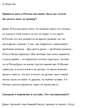
в обществе.
Нравится жить в России или может быть вы хотели
бы уехать жить за границу?
Дима: В России круто жить. Ты можешь орать что хочешь
со сцены и тебе ничего за это не будет, и это круто.
В России это все решается на других уровнях, не так
как в других странах. У нас там подрался с охранником –
проблема решена… Дал менту денег – проблема решена…
Я бы в Питер переехал. Мне вообще там очень нравится,
я сразу думаю – не переехать ли мне туда жить, потому
что в Петербурге не жалко тратить время зря. В Москве
суматоха, и если я ничего не делаю, то меня начинает
мучать совесть, что вот я ничего не делаю, часть своей
жизни трачу на какое то дерьмо, на пьянки-тусовки. А в
Питере тратить время на такое не жалко как-то.
Слышали о переменах в составе. Что там произошло?
Дима: Арсений, наш бывший басист, пришел и сказал: «Хочу