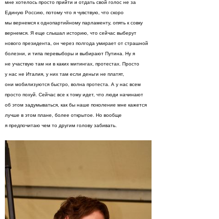
мне хотелось просто прийти и отдать свой голос не за
Единую Россию, потому что я чувствую, что скоро
мы вернемся к однопартийному парламенту, опять к совку
вернемся. Я еще слышал историю, что сейчас выберут
нового президента, он через полгода умирает от страшной
болезни, и типа перевыборы и выбирают Путина. Ну я
не участвую там ни в каких митингах, протестах. Просто
у нас не Италия, у них там если деньги не платят,
они мобилизуются быстро, волна протеста. А у нас всем
просто похуй. Сейчас все к тому идет, что люди начинают
об этом задумываться, как бы наше поколение мне кажется
лучше в этом плане, более открытое. Но вообще
я предпочитаю чем то другим голову забивать.