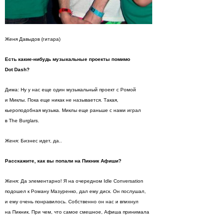
Женя Давыдов (гитара)
Есть какие-нибудь музыкальные проекты помимо
Dot Dash?
Дима: Ну у нас еще один музыкальный проект с Ромой
и Миклы. Пока еще никак не называется. Такая,
кьероподобная музыка. Миклы еще раньше с нами играл
в The Burglars.
Женя: Бизнес идет, да..
Расскажите, как вы попали на Пикник Афиши?
Женя: Да элементарно! Я на очередном Idle Conversation
подошел к Роману Мазуренко, дал ему диск. Он послушал,
и ему очень понравилось. Собственно он нас и впихнул
на Пикник. При чем, что самое смешное, Афиша принимала