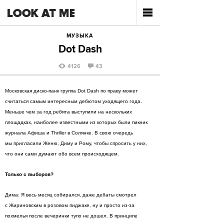
МУЗЫКА
Dot Dash
4126
43
Московская диско-панк группа Dot Dash по праву может
считаться самым интересным дебютом уходящего года.
Меньше чем за год ребята выступили на нескольких
площадках, наиболее известными из которых были пикник
журнала Афиша и Thriller в Солянке. В свою очередь
мы пригласили Женю, Диму и Рому, чтобы спросить у них,
что они сами думают обо всем происходящем.
Только с выборов?
Дима: Я весь месяц собирался, даже дебаты смотрел
с Жириновским в розовом пиджаке, ну и просто из-за
похмелья после вечеринки тупо не дошел. В принципе