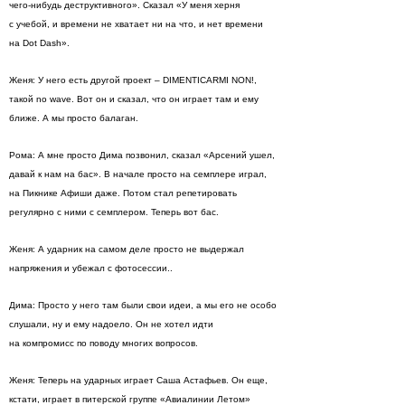
чего-нибудь деструктивного». Сказал «У меня херня
с учебой, и времени не хватает ни на что, и нет времени
на Dot Dash».
Женя: У него есть другой проект – DIMENTICARMI NON!,
такой no wave. Вот он и сказал, что он играет там и ему
ближе. А мы просто балаган.
Рома: А мне просто Дима позвонил, сказал «Арсений ушел,
давай к нам на бас». В начале просто на семплере играл,
на Пикнике Афиши даже. Потом стал репетировать
регулярно с ними с семплером. Теперь вот бас.
Женя: А ударник на самом деле просто не выдержал
напряжения и убежал с фотосессии..
Дима: Просто у него там были свои идеи, а мы его не особо
слушали, ну и ему надоело. Он не хотел идти
на компромисс по поводу многих вопросов.
Женя: Теперь на ударных играет Саша Астафьев. Он еще,
кстати, играет в питерской группе «Авиалинии Летом»