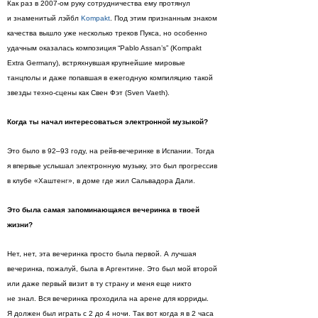
Как раз в 2007-ом руку сотрудничества ему протянул
и знаменитый лэйбл
Kompakt
. Под этим признанным знаком
качества вышло уже несколько треков Пукса, но особенно
удачным оказалась композиция “Pablo Assan’s” (Kompakt
Extra Germany), встряхнувшая крупнейшие мировые
танцполы и даже попавшая в ежегодную компиляцию такой
звезды техно-сцены как Свен Фэт (Sven Vaeth).
Когда ты начал интересоваться электронной музыкой?
Это было в 92–93 году, на рейв-вечеринке в Испании. Тогда
я впервые услышал электронную музыку, это был прогрессив
в клубе «Хаштенг», в доме где жил Сальвадора Дали.
Это была самая запоминающаяся вечеринка в твоей
жизни?
Нет, нет, эта вечеринка просто была первой. А лучшая
вечеринка, пожалуй, была в Аргентине. Это был мой второй
или даже первый визит в ту страну и меня еще никто
не знал. Вся вечеринка проходила на арене для корриды.
Я должен был играть с 2 до 4 ночи. Так вот когда я в 2 часа