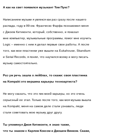
А как на свет появился музыкант Том Пукс?
Написанием музыки я увлекся как раз сразу после нашего
распада, году в 99-ом. Франческо Фарфа познакомил меня
с Джоем Китиконти, который, собственно, и показал
мне компьютер, музыкальные программы, помог мне изучить
Logic – именно с ним я делал первые свои работы. A после
того, как мои пластинки уже вышли на Eukahouse, Skandium
и Serial Records, я понял, что научился всему и могу писaть
музыку самостоятельно.
Раз уж речь зашла о лейблах, то скажи: своя пластинка
на Kompakt это вершина карьеры техноартиста?
Не могу сказать, что это пик моей карьеры, но это очень
серьезный ее этап. Только после того, как моя музыка вышла
на Kompakt, меня на самом деле стали узнавать, люди
стали советовать мою музыку друг другу.
Ты упомянул Джоя Китиконти, я знаю также,
что ты знаком с Карлом Коксом и Джошем Винком. Скажи,