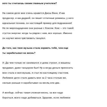
кого ты считаешь своим главным учителем?
На самом деле мне очень нравится Джош Винк. И как
продюсер, и как диджей, он пишет отличные ремиксы, у него
идеальная техника, он настоящий пример для подражания!
Но по мироощущению они разные с Коксом. Кокс – это такой
сгусток энергии: когда ты рядом с ним, все хорошо. Именно
он научил меня чувствовать танцпол.
До того, как твоя музыка стала кормить тебя, чем еще
ты зарабатывал на жизнь?
A: Да чем только не занимался: и дома строил, и машины
продавал, даже танцором был! Ну а когда деньги приносить
мне стала и моя музыка, я стал по-настоящему счастлив.
Любимое дело стало давать мне за 2 часа столько же,
сколько раньше я зарабатывал за месяц или два.
А вообще, сейчас такая сложная жизнь, за все надо
бороться, всего надо добиваться. Здорово, если любимое
дело тебя кормит, но в любом случае, ты должен быть