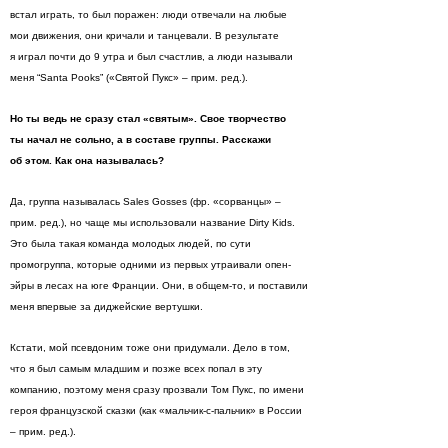
встал играть, то был поражен: люди отвечали на любые
мои движения, они кричали и танцевали. В результате
я играл почти до 9 утра и был счастлив, а люди называли
меня “Santa Pooks” («Святой Пукс» – прим. ред.).
Но ты ведь не сразу стал «святым». Свое творчество
ты начал не сольно, а в составе группы. Расскажи
об этом. Как она называлась?
Да, группа называлась Sales Gosses (фр. «сорванцы» –
прим. ред.), но чаще мы использовали название Dirty Kids.
Это была такая команда молодых людей, по сути
промогруппа, которые одними из первых утраивали опен-
эйры в лесах на юге Франции. Они, в общем-то, и поставили
меня впервые за диджейские вертушки.
Кстати, мой псевдоним тоже они придумали. Дело в том,
что я был самым младшим и позже всех попал в эту
компанию, поэтому меня сразу прозвали Том Пукс, по имени
героя французской сказки (как «мальчик-с-пальчик» в России
– прим. ред.).