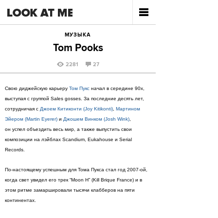
МУЗЫКА
Tom Pooks
2281
27
Свою диджейскую карьеру
Том Пукс
начал в середине 90х,
выступая с группой Sales gosses. За последние десять лет,
сотрудничая с
Джоем Китиконти (Joy Kitikonti)
,
Мартином
Эйером (Martin Eyerer)
и
Джошем Винком (Josh Wink)
,
он успел объездить весь мир, а также выпустить свои
композиции на лэйблах Scandium, Eukahouse и Serial
Records.
По-настоящему успешным для Тома Пукса стал год 2007-ой,
когда свет увидел его трек “Moon H” (Kill Brique France) и в
этом ритме замаршировали тысячи клабберов на пяти
континентах.