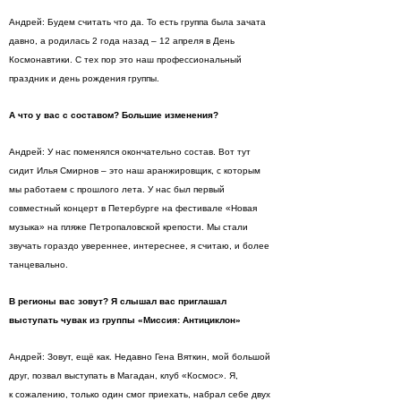
Андрей: Будем считать что да. То есть группа была зачата
давно, а родилась 2 года назад – 12 апреля в День
Космонавтики. С тех пор это наш профессиональный
праздник и день рождения группы.
А что у вас с составом? Большие изменения?
Андрей: У нас поменялся окончательно состав. Вот тут
сидит Илья Смирнов – это наш аранжировщик, с которым
мы работаем с прошлого лета. У нас был первый
совместный концерт в Петербурге на фестивале «Новая
музыка» на пляже Петропаловской крепости. Мы стали
звучать гораздо увереннее, интереснее, я считаю, и более
танцевально.
В регионы вас зовут? Я слышал вас приглашал
выступать чувак из группы «Миссия: Антициклон»
Андрей: Зовут, ещё как. Недавно Гена Вяткин, мой большой
друг, позвал выступать в Магадан, клуб «Космос». Я,
к сожалению, только один смог приехать, набрал себе двух