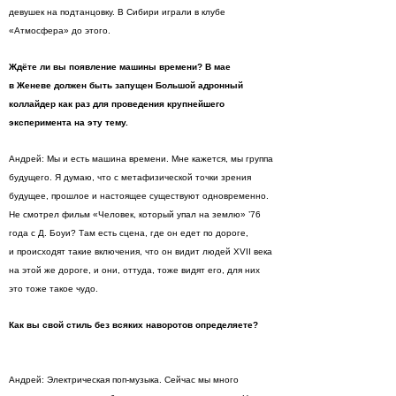
девушек на подтанцовку. В Сибири играли в клубе
«Атмосфера» до этого.
Ждёте ли вы появление машины времени? В мае
в Женеве должен быть запущен Большой адронный
коллайдер как раз для проведения крупнейшего
эксперимента на эту тему.
Андрей: Мы и есть машина времени. Мне кажется, мы группа
будущего. Я думаю, что с метафизической точки зрения
будущее, прошлое и настоящее существуют одновременно.
Не смотрел фильм «Человек, который упал на землю» ’76
года с Д. Боуи? Там есть сцена, где он едет по дороге,
и происходят такие включения, что он видит людей XVII века
на этой же дороге, и они, оттуда, тоже видят его, для них
это тоже такое чудо.
Как вы свой стиль без всяких наворотов определяете?
Андрей: Электрическая поп-музыка. Сейчас мы много