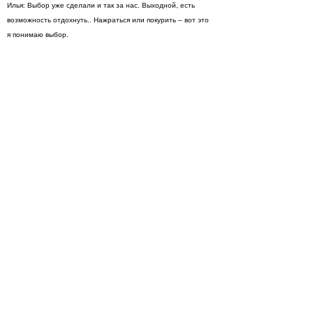
Илья: Выбор уже сделали и так за нас. Выходной, есть
возможность отдохнуть.. Нажраться или покурить – вот это
я понимаю выбор.
Как вам Сергей Пенкин?
Илья: Я знаком уже лет 15 с ним. Отлично поёт, очень
сильно ругается матом, выпивает нормально, нормальный
он дядька. Поёт очень круто. А про всю эту гомосятину… нет,
прекрасный мужик.
Андрей: А я видел его на одном из первых концертов Марка
Алмонда, он стоял с абсолютно счастливым детским лицом
перед сценой, пел все песни. В этот момент я зауважал
его ещё больше.
Пенкин – это такая русифицированная версия Марка
Алмонда.
Илья: Пенкин очень клёво поёт. Вот прям выходит – и поёт.