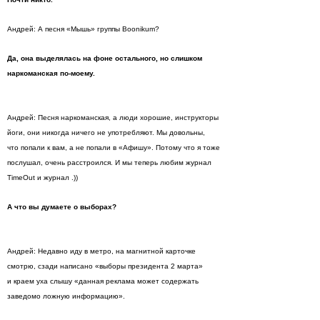
Андрей: А песня «Мышь» группы Boonikum?
Да, она выделялась на фоне остального, но слишком
наркоманская по-моему.
Андрей: Песня наркоманская, а люди хорошие, инструкторы
йоги, они никогда ничего не употребляют. Мы довольны,
что попали к вам, а не попали в «Афишу». Потому что я тоже
послушал, очень расстроился. И мы теперь любим журнал
TimeOut и журнал .))
А что вы думаете о выборах?
Андрей: Недавно иду в метро, на магнитной карточке
смотрю, сзади написано «выборы президента 2 марта»
и краем уха слышу «данная реклама может содержать
заведомо ложную информацию».