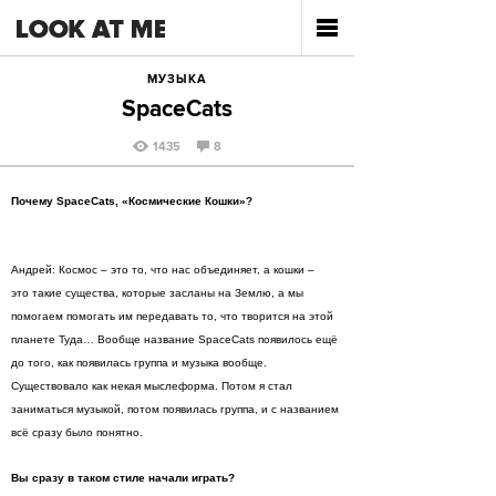
МУЗЫКА
SpaceCats
1435
8
Почему SpaceCats, «Космические Кошки»?
Андрей: Космос – это то, что нас объединяет, а кошки –
это такие существа, которые засланы на Землю, а мы
помогаем помогать им передавать то, что творится на этой
планете Туда… Вообще название SpaceCats появилось ещё
до того, как появилась группа и музыка вообще.
Существовало как некая мыслеформа. Потом я стал
заниматься музыкой, потом появилась группа, и с названием
всё сразу было понятно.
Вы сразу в таком стиле начали играть?