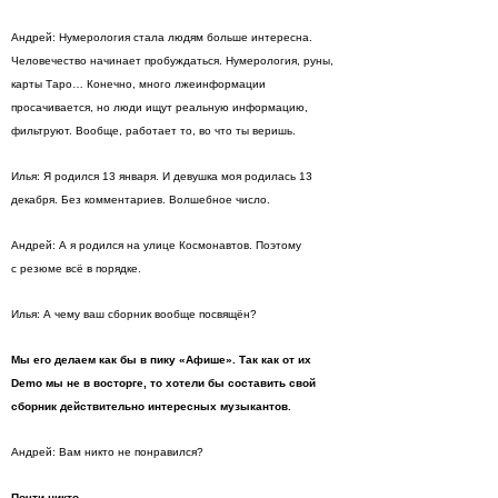
Андрей: Нумерология стала людям больше интересна.
Человечество начинает пробуждаться. Нумерология, руны,
карты Таро… Конечно, много лжеинформации
просачивается, но люди ищут реальную информацию,
фильтруют. Вообще, работает то, во что ты веришь.
Илья: Я родился 13 января. И девушка моя родилась 13
декабря. Без комментариев. Волшебное число.
Андрей: А я родился на улице Космонавтов. Поэтому
с резюме всё в порядке.
Илья: А чему ваш сборник вообще посвящён?
Мы его делаем как бы в пику «Афише». Так как от их
Demo мы не в восторге, то хотели бы составить свой
сборник действительно интересных музыкантов.
Андрей: Вам никто не понравился?
Почти никто.