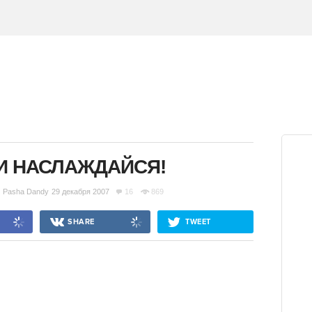
И НАСЛАЖДАЙСЯ!
Pasha Dandy
29 декабря 2007
16
869
SHARE
TWEET