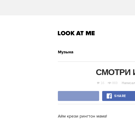
Музыка
СМОТРИ 
16
869
Написал
SHARE
Айм крези рингтон мама!