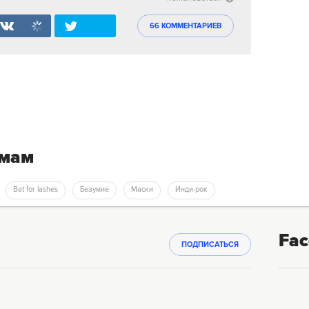
66 КОММЕНТАРИЕВ
емам
Bat for lashes
Безумие
Маски
Инди-рок
Fac
ПОДПИСАТЬСЯ