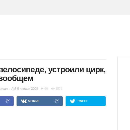
велосипеде, устроили цирк,
вообщем
писал
I_AM
6 января 2008
66
2873
SHARE
TWEET