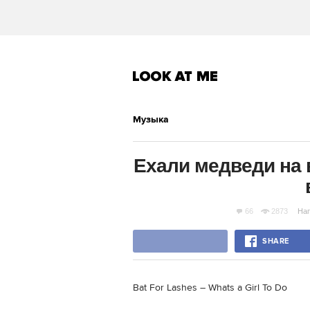
Музыка
Ехали медведи на 
66
2873
На
SHARE
Bat For Lashes – Whats a Girl To Do