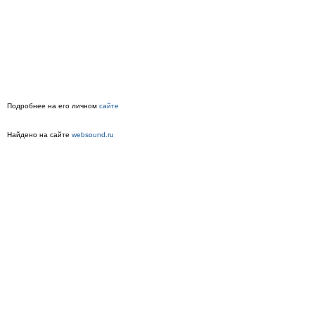
Подробнее на его личном
сайте
Найдено на сайте
websound.ru
Просмотры
Расскажите друзьям
1360
Комментарии
Load comments