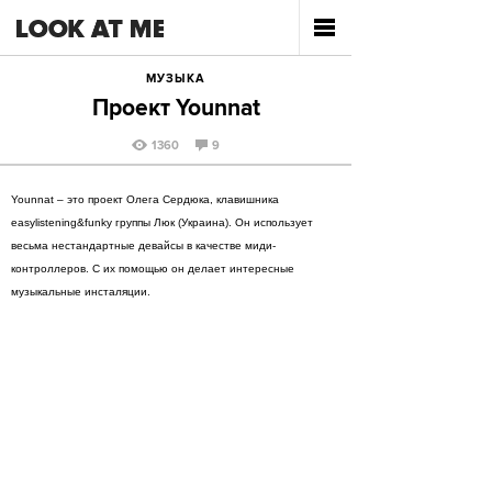
МУЗЫКА
Проект Younnat
1360
9
Younnat – это проект Олега Сердюка, клавишника
easylistening&funky группы Люк (Украина). Он использует
весьма нестандартные девайсы в качестве миди-
контроллеров. С их помощью он делает интересные
музыкальные инсталяции.