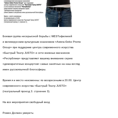
Боевая группа несерьезной борьбы с WESTофилиеей
и великорусским культурным онанизмом «Astera-Gebo Promo
Group» при поддержке центра современного искусства
«Быстрый Театр JUSTO» и сети книжных магазинов
«Республика» представляют вашему вниманию серию
«демократичных концертов» самых занятных на наш взгляд
имен русскоязычной блогосферы.
Время я и место неизменны: по воскресеньям в 20.00. Центр
современного искусства «Быстрый Театр JUSTO»
(театральный проезд 3. строение 3).
На все мероприятия свободный вход
Ромео Должен умереть: