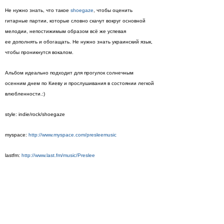
Не нужно знать, что такое
shoegaze
, чтобы оценить
гитарные партии, которые словно скачут вокруг основной
мелодии, непостижимым образом всё же успевая
ее дополнять и обогащать. Не нужно знать украинский язык,
чтобы проникнутся вокалом.
Альбом идеально подходит для прогулок солнечным
осенним днем по Киеву и прослушивания в состоянии легкой
влюбленности.:)
style: indie/rock/shoegaze
myspace:
http://www.myspace.com/presleemusic
lastfm:
http://www.last.fm/music/Preslee
download:
ifolder
,
narod.disk
Просмотры
Расскажите друзьям