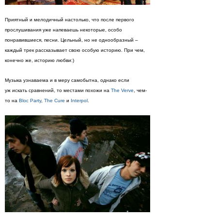
Приятный и мелодичный настолько, что после первого
прослушивания уже напеваешь некоторые, особо
понравившиеся, песни. Цельный, но не однообразный –
каждый трек рассказывает свою особую историю. При чем,
конечно же, историю любви:)
Музыка узнаваема и в меру самобытна, однако если
уж искать сравнений, то местами похожи на
The Verve
, чем-
то на
Bloc Party
,
The Cure
и
Interpol
.