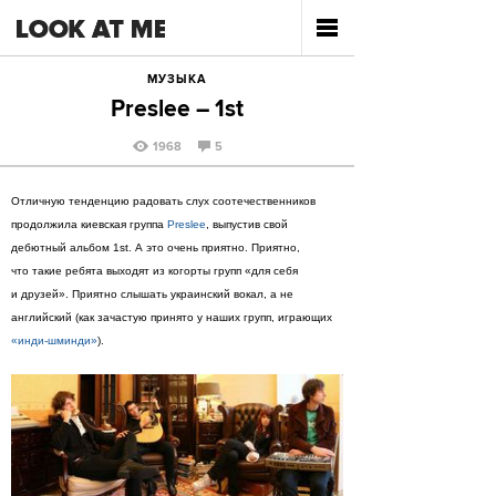
МУЗЫКА
Preslee – 1st
1968
5
Отличную тенденцию радовать слух соотечественников
продолжила киевская группа
Preslee
, выпустив свой
дебютный альбом 1st. А это очень приятно. Приятно,
что такие ребята выходят из когорты групп «для себя
и друзей». Приятно слышать украинский вокал, а не
английский (как зачастую принято у наших групп, играющих
«инди-шминди»
).