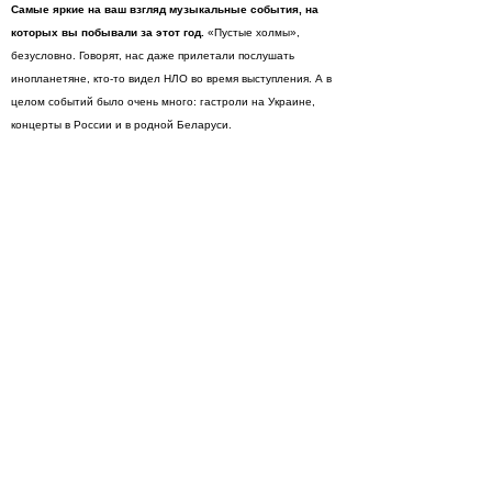
Самые яркие на ваш взгляд музыкальные события, на
которых вы побывали за этот год.
«Пустые холмы»,
безусловно. Говорят, нас даже прилетали послушать
инопланетяне, кто-то видел НЛО во время выступления. А в
целом событий было очень много: гастроли на Украине,
концерты в России и в родной Беларуси.
И конечно, планы на будущее: есть ли мысли уже на 3-й
альбом? Где можно будет вас услышать этим летом и
осенью?
Осенью начинаем серьезно работать над новым
альбомом. А пока нашу музыку можно скачать в Интернете
или приобрети диск непосредственно у нас во время
концерта. С автографом.
Ребята, еще вопрос! Вот в песне "Полезные советы" от
МС Иванова есть такая строчка: "Каждое утро начинайте с
зарядки". А у вас самих как дело с этим обстоит? Как
заряжаетесь? Какими видами спорта занимаетесь?
Здоровый образ жизни – это наше все! Солист серьезно
увлекся футболом на мобильном телефоне, выиграл
чемпионат мира…А еще все мы серьезно «больны»