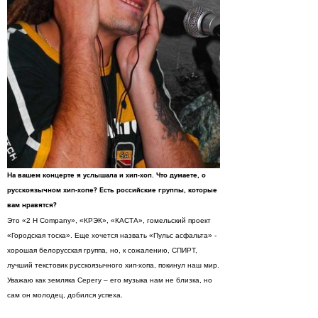
На вашем концерте я услышала и хип-хоп. Что думаете, о
русскоязычном хип-хопе? Есть российские группы, которые
вам нравятся?
Это «2 H Company», «КРЭК», «КАСТА», гомельский проект
«Городская тоска». Еще хочется назвать «Пульс асфальта» -
хорошая белорусская группа, но, к сожалению, СПИРТ,
лучший текстовик русскоязычного хип-хопа, покинул наш мир.
Уважаю как земляка Серегу – его музыка нам не близка, но
сам он молодец, добился успеха.