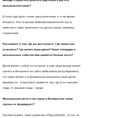
вообще стараетесь работать над собой и расти в
музыкальном плане?
В этом году была только одна репетиция, и то во время
концерта. Рост в музыке прямопропорционален росту
животов от пива, купленного на деньги наших любимых
слушателей.
Расскажите о том, где вы выступаете. Где можно вас
услышать? Где купить ваши диски? Какие площадки и
музыкальные события вам нравятся больше всего?
Диски возим с собой на гастроли, а еще нашу музыку можно
скачать в Интернете на сайте addis-abeba.ad
.
by.Надеемся,
что скоро можно и в музыкальных магазинах наши диски
приобрести…А выступать нравится там, где есть хорошие
люди. А хорошие люди – везде.
Музыкальная регги и ска сцена в Белоруссии: какие
группы ее формируют?
Ска-панк играют такие группы как «Пару рублей», «С ног на