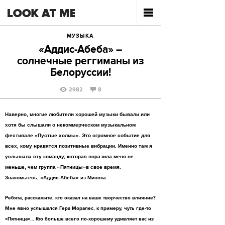
МУЗЫКА
«Аддис-Абеба» –
солнечные реггиманы из
Белоруссии!
2982
8
Наверно, многие любители хорошей музыки бывали или
хотя бы слышали о некоммерческом музыкальном
фестивале «Пустые холмы». Это огромное событие для
всех, кому нравятся позитивные вибрации. Именно там я
услышала эту команду, которая поразила меня не
меньше, чем группа «Пятницы»в свое время.
Знакомьтесь, «Аддис Абеба» из Минска.
Ребята, расскажите, кто оказал на ваше творчество влияние?
Мне явно услышался Гера Моралес, к примеру, чуть где-то
«Пятница»… Кто больше всего по-хорошему удивляет вас из