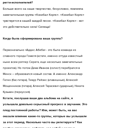
регги-исполнителей?
Больше всего на наше творчество, безусловно, повлияла
замечательная группа «Кэнибал Корпс». «Кэнибал Корпс»
чувствуется в нашей каждой песне. «Кэнибал Корпс» - вот
это действительно сила! Силища!
Когда была сформирована ваша группа?
Первоначально «Аддис Абеба» - это была команда из
славного города Гомеля (кстати, именно оттуда известный
ныне всем рэппер Серега, еще несколько замечательных
проектов). Но потом Дима Иванов (солист) перебрался в
Минск – образовался новый состав. А именно: Александр
Гелих (бас-гитара), Тимур Рейзис (клавишные), Алексей
Мощенников (гитара), Алексей Тарасевич (ударные), Никита
Кузьмин (перкуссия).
Кстати, послушав ваши два альбома на сайте, я
услышала довольно серьезный прогресс в звучании. Это
плод постоянной работы? Или, может быть, на вас
оказали влияние какие-то группы, которые вы услышали
за этот период. Насколько часто вы репетируете? Как