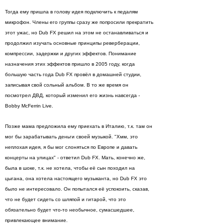
Тогда ему пришла в голову идея подключить к педалям
микрофон. Члены его группы сразу же попросили прекратить
этот ужас, но Dub FX решил на этом не останавливаться и
продолжил изучать основные принципы реверберации,
компрессии, задержки и других эффектов. Понимание
назначения этих эффектов пришло в 2005 году, когда
большую часть года Dub FX провёл в домашней студии,
записывая свой сольный альбом. В то же время он
посмотрел ДВД, который изменил его жизнь навсегда -
Bobby McFerrin Live.
Позже мама предложила ему приехать в Италию, т.к. там он
мог бы зарабатывать деньги своей музыкой. "Хмм, это
неплохая идея, я бы мог слоняться по Европе и давать
концерты на улицах" - ответил Dub FX. Мать, конечно же,
была в шоке, т.к. не хотела, чтобы её сын походил на
цыгана, она хотела настоящего музыканта, но Dub FX это
было не интересовало. Он попытался её успокоить, сказав,
что не будет сидеть со шляпой и гитарой, что это
обязательно будет что-то необычное, сумасшедшее,
привлекающее внимание.