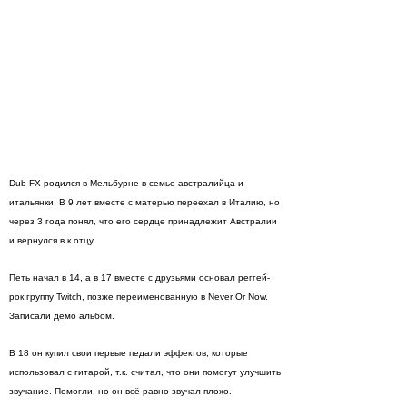
Dub FX родился в Мельбурне в семье австралийца и
итальянки. В 9 лет вместе с матерью переехал в Италию, но
через 3 года понял, что его сердце принадлежит Австралии
и вернулся в к отцу.
Петь начал в 14, а в 17 вместе с друзьями основал реггей-
рок группу Twitch, позже переименованную в Never Or Now.
Записали демо альбом.
В 18 он купил свои первые педали эффектов, которые
использовал с гитарой, т.к. считал, что они помогут улучшить
звучание. Помогли, но он всё равно звучал плохо.