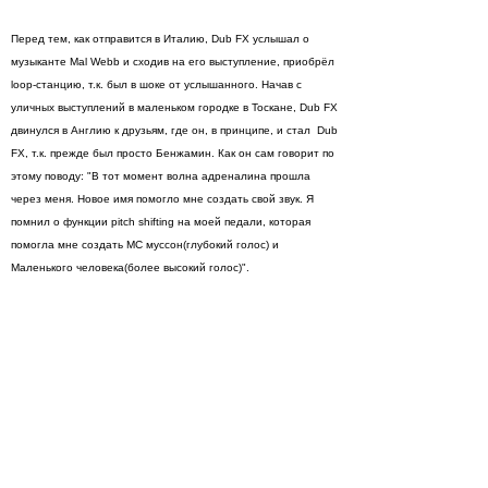
Перед тем, как отправится в Италию, Dub FX услышал о
музыканте Mal Webb и сходив на его выступление, приобрёл
loop-станцию, т.к. был в шоке от услышанного. Начав с
уличных выступлений в маленьком городке в Тоскане, Dub FX
двинулся в Англию к друзьям, где он, в принципе, и стал Dub
FX, т.к. прежде был просто Бенжамин. Как он сам говорит по
этому поводу: "В тот момент волна адреналина прошла
через меня. Новое имя помогло мне создать свой звук. Я
помнил о функции pitch shifting на моей педали, которая
помогла мне создать MC муссон(глубокий голос) и
Маленького человека(более высокий голос)".