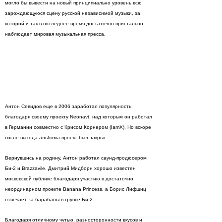
могло бы вывести на новый принципиально уровень всю
зарождающуюся сцену русской независимой музыки, за
которой и так в последнее время достаточно пристально
наблюдает мировая музыкальная пресса.
Антон Севидов еще в 2006 заработал популярность
благодаря своему проекту Neonavt, над которым он работал
в Германии совместно с Крисом Корнером (IamX). Но вскоре
после выхода альбома проект был закрыт.
Вернувшись на родину, Антон работал саунд-продюсером
Би-2 и Brazzavile. Дмитрий Мидборн хорошо известен
московской публике благодаря участию в достаточно
неординарном проекте Banana Princess, а Борис Лифшиц
отвечает за барабаны в группе Би-2.
Благодаря отличному чутью, разносторонности вкусов и