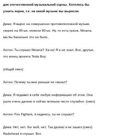
для отечественной музыкальной сцены. Хотелось бы
узнать корни, т.е. на какой музыке вы выросли.
Дима: Я вырос на совершенно противоположной музыке,
скорее на 90-ых, нежели 80-ых. Ну, то есть гранж, Nirvana,
как бы банально это ни было.
Антон: Ты слушал Nirvana? Ха-ха! Я и не знал. Все, друзья,
это конец проекта Tesla Boy.
(общий смех)
Антон: Почему ты мне раньше не сказал?
Дима: Я подавил в себе любую информацию об этом. Она
ушла очень далеко и сейчас всплыла чисто случайно. (смех)
Антон: Foo Fighters, я надеюсь, ты не слушал?
Дима: Нет, нет, бог мой, нет. Так далеко я не зашел.(смех)
Radiohead я слушал. Вот.