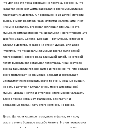
что для нас эта тема совершенно логична, особенно, что
касается меня. Вот Дима рассказал о своих музыкальных
пристрастиях детства. А я совершенно из другой истории
вырос. У меня родители были жуткими меломанами. И от
них мне досталась огромная коллекция винила, но эта
музыка преимущественно танцевальная и негритянская. Это
Джеймс Браун, Cerrone, Deodato – вот музыка, которую я
слушал с детства. Я вырос на этом и думаю, или даже
чувствую, что танцевальная музыка всегда была самой
прогрессивной, своего рода движущей силой, из которой
потом выросла вся остальная поп-музыка. Люди в клубах
всегда танцевали под все самое интересное, то, что больше
всего привлекает их внимание, заводит и возбуждает.
Заставляет их переживать какие-то очень мощные эмоции.
То есть в детстве я слушал очень много американской
музыки, джаза и соула и отголоски этого можно услышать
даже в трэках Tesla Boy. Например, бас-партии и
барабанные грувы. Пусть этого немного, но все же.
Дима: Да, если касаться темы диско и фанка, то я хочу
сказать очень большое спасибо Антону. Это он познакомил