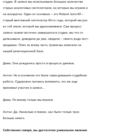
студии. В записи мы использовали большое количество
старых аналоговых синтезаторов, на которых мы играем и
на концертах. Один из основных – это Roland Juno-60 –
старый винтажный синтезатор 84-го года, который как раз
из той эпохи, которой мы вдохновляемся. Сам процесс
записи трэков частично завершался в студии, мы что-то
дописывали, доводили до ума, сводили – своего рода пост-
продакшн. Плюс ко всему часть трэков мы записали на
нашей репетиционной базе.
Дима: Они рождались просто в процессе джемов.
Антон: Но в основном это была такая домашне-студийная
работа. Судорожно пытаюсь вспомнить, кто же еще
принимал участие в записи…
Дима: По-моему только мы втроем.
Антон: Да. Насколько я помню, нас было только трое.
Больше никого.
Собственно говоря, вы достаточно уникальное явление