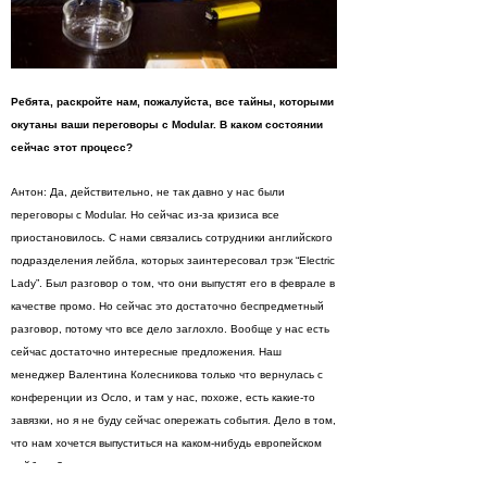
Ребята, раскройте нам, пожалуйста, все тайны, которыми
окутаны ваши переговоры с Modular. В каком состоянии
сейчас этот процесс?
Антон: Да, действительно, не так давно у нас были
переговоры с Modular. Но сейчас из-за кризиса все
приостановилось. С нами связались сотрудники английского
подразделения лейбла, которых заинтересовал трэк “Electric
Lady”. Был разговор о том, что они выпустят его в феврале в
качестве промо. Но сейчас это достаточно беспредметный
разговор, потому что все дело заглохло. Вообще у нас есть
сейчас достаточно интересные предложения. Наш
менеджер Валентина Колесникова только что вернулась с
конференции из Осло, и там у нас, похоже, есть какие-то
завязки, но я не буду сейчас опережать события. Дело в том,
что нам хочется выпуститься на каком-нибудь европейском
лейбле. Здесь пока все очень сложно.