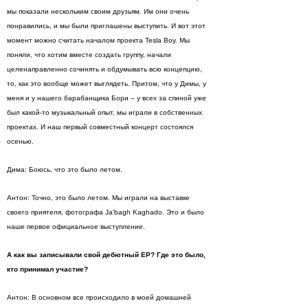
мы показали нескольким своим друзьям. Им они очень
понравились, и мы были приглашены выступить. И вот этот
момент можно считать началом проекта Tesla Boy. Мы
поняли, что хотим вместе создать группу, начали
целенаправленно сочинять и обдумывать всю концепцию,
то, как это вообще может выглядеть. Притом, что у Димы, у
меня и у нашего барабанщика Бори – у всех за спиной уже
был какой-то музыкальный опыт, мы играли в собственных
проектах. И наш первый совместный концерт состоялся
осенью.
Дима: Боюсь, что это было летом.
Антон: Точно, это было летом. Мы играли на выставке
своего приятеля, фотографа Ja'bagh Kaghado. Это и было
наше первое официальное выступление.
А как вы записывали свой дебютный EP? Где это было,
кто принимал участие?
Антон: В основном все происходило в моей домашней