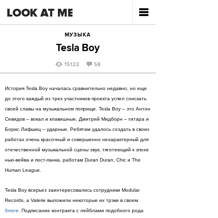
МУЗЫКА
Tesla Boy
15122
58
История Tesla Boy началась сравнительно недавно, но еще
до этого каждый из трех участников проекта успел снискать
своей славы на музыкальном поприще. Tesla Boy – это Антон
Севидов – вокал и клавишные, Дмитрий Мидборн – гитара и
Борис Лифшиц – ударные. Ребятам удалось создать в своих
работах очень красочный и совершенно нехарактерный для
отечественной музыкальной сцены звук, тяготеющий к эпохе
нью-вейва и пост-панка, работам Duran Duran, Chic и The
Human League.
Tesla Boy всерьез заинтересовались сотрудники Modular
Records, а Valerie выложили некоторые их трэки в своем
блоге
. Подписание контракта с лейблами подобного рода