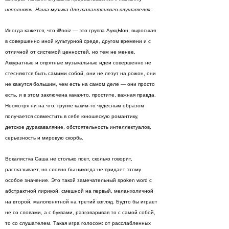
исполнять. Наша музыка для талантливого слушателя
».
Иногда кажется, что ill!noiz — это группа АукцЫон, выросшая
в совершенно иной культурной среде, другом времени и с
отличной от системой ценностей, но тем не менее.
Аккуратные и опрятные музыкальные идеи совершенно не
стесняются быть самими собой, они не лезут на рожон, они
не кажутся большим, чем есть на самом деле — они просто
есть, и в этом заключена какая-то, простите, важная правда.
Несмотря ни на что, группе каким-то чудесным образом
получается совместить в себе юношескую романтику,
детское дуракаваляние, обстоятельность интеллектуалов,
серьезность и мировую скорбь.
Вокалистка Саша не столько поет, сколько говорит,
рассказывает, но словно бы никогда не придает этому
особое значение. Это такой замечательный spoken word с
абстрактной лирикой, смешной на первый, меланхоличной
на второй, малопонятной на третий взгляд. Будто бы играет
не со словами, а с буквами, разговаривая то с самой собой,
то со слушателем. Такая игра голосом: от расслабленных