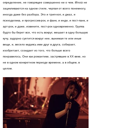
определение, не говорящее совершенно ни о чем. ill!noiz не
зацикливаются на одном стиле, черпая от всего понемногу,
иногда даже без разбора. Это и трип-хоп, и джаз, и
психоделика, и прогрессив-рок, и фанк, и инди, и пост-панк, и
арт-рок, и даже, извините, пост-рок одновременно. Группа
будто бы берет все, что есть вокруг, мешает в одну большую
кучу, задорно суетится вокруг нее, вынимая те или иные
вещи, и, весело кидаясь ими друг в друга, собирает,
изобретает, созидает из того, что больше всего
понравилось. Они как романтики, застрявшие в XX веке, но
не в одном конкретном периоде времени, а в общем, в
целом.