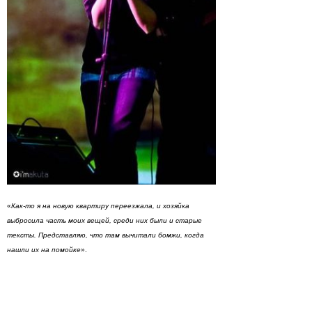
«
Как-то я на новую квартиру переезжала, и хозяйка
выбросила часть моих вещей, среди них были и старые
тексты. Представляю, что там вычитали бомжи, когда
нашли их на помойке
».
Сейчас в активе группы значится EP Tongue Gum,
представленный в марте 2009 в Москве и Санкт-Петербурге.
Скоро за ним последует полноформатный альбом с