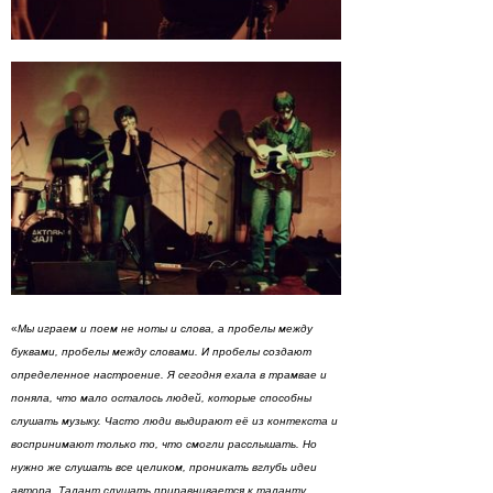
«
Мы играем и поем не ноты и слова, а пробелы между
буквами, пробелы между словами. И пробелы создают
определенное настроение. Я сегодня ехала в трамвае и
поняла, что мало осталось людей, которые способны
слушать музыку. Часто люди выдирают её из контекста и
воспринимают только то, что смогли расслышать. Но
нужно же слушать все целиком, проникать вглубь идеи
автора. Талант слушать приравнивается к таланту