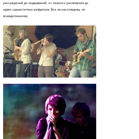
рассуждений до подвываний, от нежного распевания до
едких саркастичных рефренов. Все по-настоящему, по-
всамделишному.