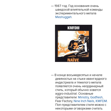
1987 год. Год основания очень
шведской влиятельной команды
экспериментального метала
Meshuggah
.
В конце восьмидесятых и начале
девяностых на стыке авангардного
индастриала и тяжелого метала
появляется очень неординарный
стиль, который обычно зовется
aggro-industrial. Основные
представители:
Ministry
,
Godflesh
,
Fear Factory,
Nine Inch Nails
,
KMFDM
.
Поп-представителем стиля можно с
некоторыми оговорками считать