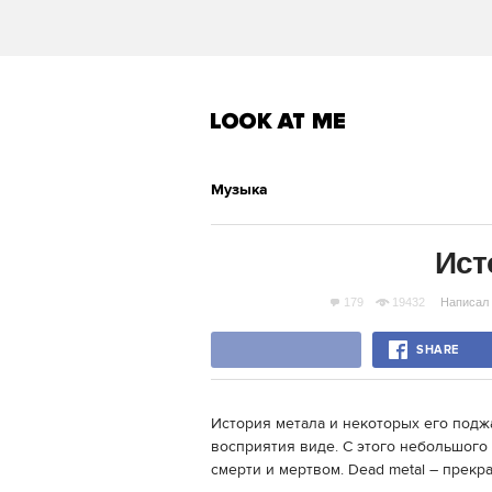
Музыка
Ист
179
19432
Написал
SHARE
История метала и некоторых его под
восприятия виде. С этого небольшог
смерти и мертвом. Dead metal – прекра