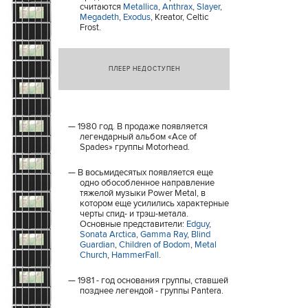
считаются
Metallica
,
Anthrax
,
Slayer
,
Megadeth
,
Exodus
, Kreator, Celtic
Frost.
ПЛЕЕР НЕДОСТУПЕН
1980 год. В продаже появляется
легендарный альбом «Ace of
Spades» группы Motorhead.
В восьмидесятых появляется еще
одно обособленное направление
тяжелой музыки Power Metal, в
котором еще усилились характерные
черты спид- и трэш-метала.
Основные представители:
Edguy
,
Sonata Arctica
,
Gamma Ray
,
Blind
Guardian
,
Children of Bodom
,
Metal
Church
,
HammerFall
.
1981 - год основания группы, ставшей
позднее легендой - группы Pantera.