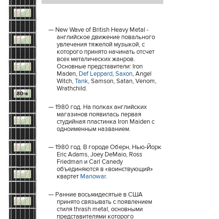
New Wave of British Heavy Metal -
английское движение повального
увлечения тяжелой музыкой, с
которого принято начинать отсчет
всех металических жанров.
Основные представители: Iron
Maden,
Def Leppard
,
Saxon
, Angel
Witch,
Tank
, Samson, Satan, Venom,
Wrathchild.
1980 год. На полках английских
магазинов появилась первая
студийная пластинка Iron Maiden с
одноименным названием.
1980 год. В городе Оберн, Нью-Йорк
Eric Adams, Joey DeMaio, Ross
Friedman и Carl Canedy
объединяются в «воинствующий»
квартет
Manowar
.
Ранние восьмидесятые в США
принято связывать с появлением
стиля thrash metal, основными
представителями которого