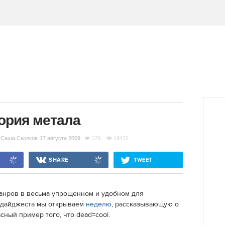
ория метала
Саша Сколков
17 августа 2009
179
19432
SHARE
TWEET
жанров в весьма упрощенном и удобном для
о дайджеста мы открываем
неделю
, рассказывающую о
сный пример того, что dead=cool.