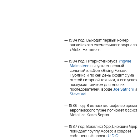
1984 год. Выходит первый номер
английского ежемесячного журнала
«Metal Hammer».
1984 год. Гитарист-виртуоз
Yngwie
Malmsteen
выпускает первый
сольный альбом «Rising Force».
Публика и по сей день сходит с ума
от этой гитарной техники, а его успех
послужил толчком для многих
последователей, вроде
Joe Satriani
и
Steve Vai
.
1986 год. В автокатастрофе во время
европейского турне погибает басист
Metallica Клиф Бертон.
1987 год. Вокалист Удо Диркшнайдер
покидает группу Accept и создает
собственный проект
U.D.O.