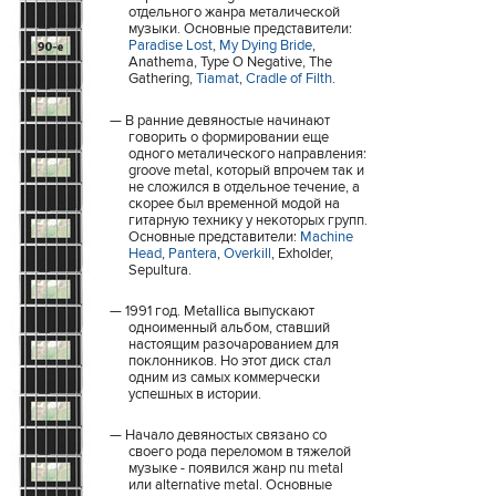
отдельного жанра металической
музыки. Основные представители:
Paradise Lost
,
My Dying Bride
,
Anathema, Type O Negative, The
Gathering,
Tiamat
,
Cradle of Filth
.
В ранние девяностые начинают
говорить о формировании еще
одного металического направления:
groove metal, который впрочем так и
не сложился в отдельное течение, а
скорее был временной модой на
гитарную технику у некоторых групп.
Основные представители:
Machine
Head
,
Pantera
,
Overkill
, Exholder,
Sepultura.
1991 год. Metallica выпускают
одноименный альбом, ставший
настоящим разочарованием для
поклонников. Но этот диск стал
одним из самых коммерчески
успешных в истории.
Начало девяностых связано со
своего рода переломом в тяжелой
музыке - появился жанр nu metal
или alternative metal. Основные