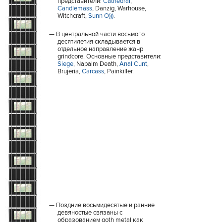
представители:
Cathedral
,
Candlemass
, Danzig, Warhouse,
Witchcraft,
Sunn O)))
.
В центральной части восьмого
десятилетия складывается в
отдельное направление жанр
grindcore. Основные представители:
Siege
, Napalm Death,
Anal Cunt
,
Brujeria,
Carcass
, Painkiller.
Поздние восьмидесятые и ранние
девяностые связаны с
образованием goth metal как