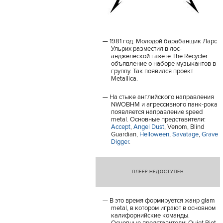
1981 год. Молодой барабанщик Ларс
Ульрих разместил в лос-
анджелеской газете The Recycler
объявление о наборе музыкантов в
группу. Так появился проект
Metallica.
На стыке английского направления
NWOBHM и агрессивного панк-рока
появляется направление speed
metal. Основные представители:
Accept
,
Angel Dust
, Venom, Blind
Guardian,
Helloween
,
Savatage
,
Grave
Digger
.
ПЛЕЕР НЕДОСТУПЕН
В это время формируется жанр glam
metal, в котором играют в основном
калифорнийские команды.
Основные представители: Quiet Riot,