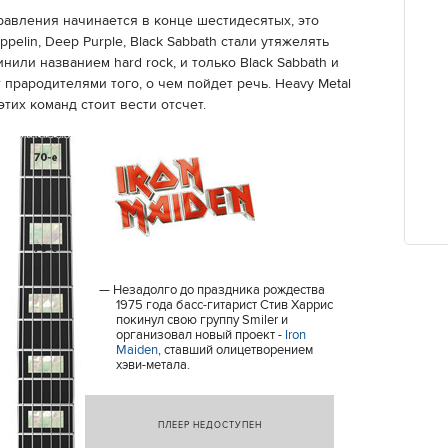
равления начинается в конце шестидесятых, это
ppelin, Deep Purple, Black Sabbath стали утяжелять
нили названием hard rock, и только Black Sabbath и
 прародителями того, о чем пойдет речь. Heavy Metal
тих команд стоит вести отсчет.
Незадолго до праздника рождества
1975 года басс-гитарист Стив Харрис
покинул свою группу Smiler и
организовал новый проект -
Iron
Maiden
, ставший олицетворением
хэви-метала.
ПЛЕЕР НЕДОСТУПЕН