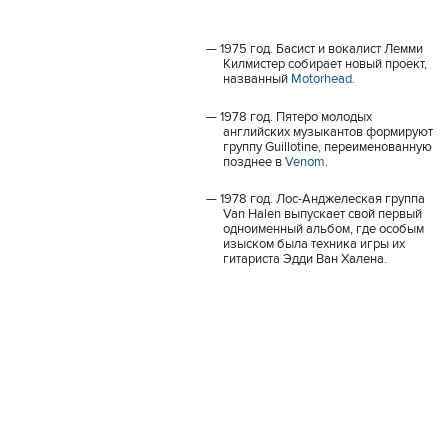
1975 год. Басист и вокалист Лемми
Килмистер собирает новый проект,
названный
Motorhead
.
1978 год. Пятеро молодых
английских музыкантов формируют
группу Guillotine, переименованную
позднее в
Venom
.
1978 год. Лос-Анджелеская группа
Van Halen выпускает свой первый
одноименный альбом, где особым
изыском была техника игры их
гитариста Эдди Ван Халена.