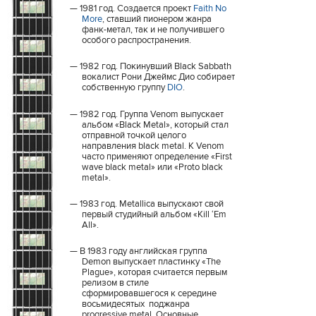
1981 год. Создается проект
Faith No
More
, ставший пионером жанра
фанк-метал, так и не получившего
особого распространения.
1982 год. Покинувший Black Sabbath
вокалист Рони Джеймс Дио собирает
собственную группу
DIO
.
1982 год. Группа Venom выпускает
альбом «Black Metal», который стал
отправной точкой целого
направления black metal. К Venom
часто применяют определение «First
wave black metal» или «Proto black
metal».
1983 год. Metallica выпускают свой
первый студийный альбом «Kill ‘Em
All».
В 1983 году английская группа
Demon выпускает пластинку «The
Plague», которая считается первым
релизом в стиле
сформировавшегося к середине
восьмидесятых поджанра
progressive metal. Основные