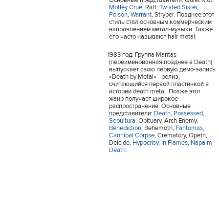
Motley Crue
, Ratt,
Twisted Sister
,
Poison
,
Warrant
, Stryper. Позднее этот
стиль стал основным коммерческим
направлением метал-музыки. Также
его часто называют hair metal.
1983 год. Группа Mantas
(переименованная позднее в Death)
выпускает свою первую демо-запись
«Death by Metal» - релиз,
считающийся первой пластинкой в
истории death metal. Позже этот
жанр получает широкое
распространение. Основные
представители:
Death
,
Possessed
,
Sepultura
, Obituary, Arch Enemy,
Benediction
, Behemoth,
Fantomas
,
Cannibal Corpse
, Crematory, Opeth,
Deicide,
Hypocrisy
,
In Flames
,
Napalm
Death
.