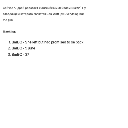
Сейчас Андрей работает с английским лейблом Buzzin` Fly,
владельцем которого является Ben Watt (ex-Everything but
the girl).
Tracklist:
BarBQ - She left but had promised to be back
BarBQ - 9 june
BarBQ - 37
BarBQ - Yellow suitcase
BarBQ - for nothing
BarBQ - Dog behind my window
BarBQ - 29 june
BarBQ - 22 june
BarBQ - Music from the Great Plains
Triangle Sun - Beautiful (BarBQ Deep in Saint-
Petersburg voacal mix)
BarBQ - Myself (original)
СКАЧАТЬ!