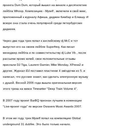
проекта Dum Dum, который вышел на виниле к десятилетию
лейбла Whoop. Композицию - Myself , включили в свой микс,
приложенный к журналу Афиша, диджеи Кимбар и Елкашу. И
вскоре она стала очень популярной среди петербургских
диджеев.
Через два года трек попал к английскому dj Mr.C и тот
выпустил его на своем лейбле Superfreq. Как писал
менеджер лейбла и по совместительству dj Luke Vb , после
рассылки промо копий, свои положительные отзывы
прислали DJ Tiga, Laurent Garnier, Mike Monday, XPress2 и
другие. Журнал iDJ поставил пластинке 4 звёздочки из 5, и
написал, что русские знают, как сделать электронную музыку
с душой. Весной 2006 года вышла оригинальная версия
этого трека на миксе Timewriter "Deep Train Volume 4".
В 2007 году проект BarBQ признан лучшим в номинации
"Live-проект года" по версии Osravers Music Awards 2007.
В этом же году, трек Myself попал на компиляцию Global
underground 31 dubfire. Это было только начало.