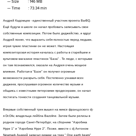
Size : 146 MB
Time : 73.34 min
Андрей Кадомцев - единственный участник проекта BarBQ.
Ещё будучи в школе он начал пробовать записывать свои
собственные композиции. Потом было диджейство, и вдруг
Андрей понял, что выразить себя полностью перед людьми,
играя чужие пластинки он не может. Настоящая
композиторская история началась с работы в старейшем и
культовом магазине пластинок "База" . Те люди, с которыми
он там познакомился, оказали на Андрея очень мощное
влияние. Работая в "Базе" он получил огромные
возможности раскрыть себя. Постепенно узнавая всех
диджеев, прослушивая огромное количество музыки и
общаясь с известными питерскими продюсерами, он начал
постигать тонкости создания танцевальной музыки.
Впервые собственный трек вышел на миксе французского dj-
я Dr.Oliv, владельца лейбла Bazoline. Затем были релизы в
родном городе Санкт-Петербург, на сборнике "Аэробика
Hype 1" и "Аэробика Hype 2". Позже, вместе с dj Антоном
Newmark Андрей записал ремикс на трек " One earth beats"