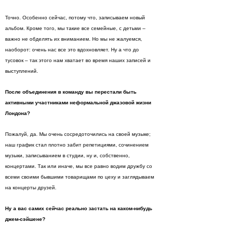
Точно. Особенно сейчас, потому что, записываем новый
альбом. Кроме того, мы такие все семейные, с детьми –
важно не обделять их вниманием. Но мы не жалуемся,
наоборот: очень нас все это вдохновляет. Ну а что до
тусовок – так этого нам хватает во время наших записей и
выступлений.
После объединения в команду вы перестали быть
активными участниками неформальной джазовой жизни
Лондона?
Пожалуй, да. Мы очень сосредоточились на своей музыке;
наш график стал плотно забит репетициями, сочинением
музыки, записыванием в студии, ну и, собственно,
концертами. Так или иначе, мы все равно водим дружбу со
всеми своими бывшими товарищами по цеху и заглядываем
на концерты друзей.
Ну а вас самих сейчас реально застать на каком-нибудь
джем-сэйшене?