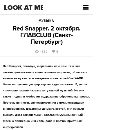
МУЗЫКА
Red Snapper. 2 октября.
ГЛАВCLUB (Санкт-
Петербург)
1882
5
Red
Snapper, пожалуй, и сравнить не с чем. Тем, кто
застал девяностые в сознательном возрасте, объяснять
ничего не нужно: все звездные проекты лейбла
WARP
были заслушаны до дыр еще на аудиокассетах. Едва ли
«снэпсов» можно назвать актуальной музыкой. Но они
такие – одни, и любое им подражание обречено на провал.
Поэтому ценность звукоизвлечения этими лондонцами –
вневременная. Джазмены до мозга костей, они сумели
выжать джаз как апельсин, сделав из музыки сочный
фреш с примесью хип-хопа, даба и прочих приятных
ингредиентов.