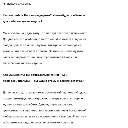
грядущего альбома.
Как вы себя в России ощущаете? Что-нибудь особенное
для себя вы тут находите?
Мы несказанно рады тому, что нас тут так тепло принимают.
Да, для нас это особенное местечко. Мне кажется, здешних
людей цепляет в нашей музыке тот мрачноватый драйв,
который им оказывается близок. Возможно, наша музыка
частично отражает наш опыт пребывания в России и
впечатления от этой страны.
Как музыканты вы запредельно техничны и
профессиональны – вы шли к этому с самого детства?
Да, мы все с детства занимаемся музыкой, и, пожалуй, даже
имели некоторую неосторожность погрузиться в теорию
музыки слишком глубоко. Думаю, наше творчество
проистекает из знания классических канонов и бесконечной
любви к музыке во всех ее проявлениях и жанрах. И вот при
всём этом мы нацелены на поиск чего-то нового и