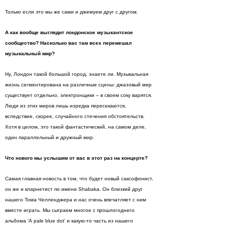
Только если это мы же сами и джемуем друг с другом.
А как вообще выглядит лондонское музыкантское
сообщество? Насколько вас там всех перемешал
музыкальный мир?
Ну, Лондон такой большой город, знаете ли. Музыкальная
жизнь сегментирована на различные сцены: джазовый мир
существует отдельно, электронщики – в своем соку варятся.
Люди из этих миров лишь изредка пересекаются,
вследствие, скорее, случайного стечения обстоятельств.
Хотя в целом, это такой фантастический, на самом деле,
один параллельный и дружный мир.
Что нового мы услышим от вас в этот раз на концерте?
Самая главная новость в том, что будет новый саксофонист,
он же и кларнетист по имени Shabaka. Он близкий друг
нашего Тома Челленджера и нас очень впечатляет с ним
вместе играть. Мы сыграем многое с прошлогоднего
альбома 'А pale blue dot' и какую-то часть из нашего