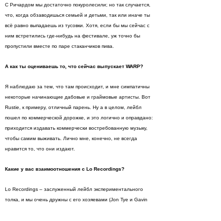
С Ричардом мы достаточно покуролесили; но так случается,
что, когда обзаводишься семьей и детьми, так или иначе ты
всё равно выпадаешь из тусовки. Хотя, если бы мы сейчас с
ним встретились где-нибудь на фестивале, уж точно бы
пропустили вместе по паре стаканчиков пива.
А как ты оцениваешь то, что сейчас выпускает
WARP?
Я наблюдаю за тем, что там происходит, и мне симпатичны
некоторые начинающие дабовые и граймовые артисты. Вот
Rustie, к примеру, отличный парень. Ну а в целом, лейбл
пошел по коммерческой дорожке, и это логично и оправдано:
приходится издавать коммерчески востребованную музыку,
чтобы самим выживать. Лично мне, конечно, не всегда
нравится то, что они издают.
Какие у вас взаимоотношения с
Lo
Recordings?
Lo Recordings – заслуженный лейбл экспериментального
толка, и мы очень дружны с его хозяевами (Jon Tye и Gavin
Oshea). Они заинтересованы в том, чтобы нас издавать. Ну
а мы не возражаем.