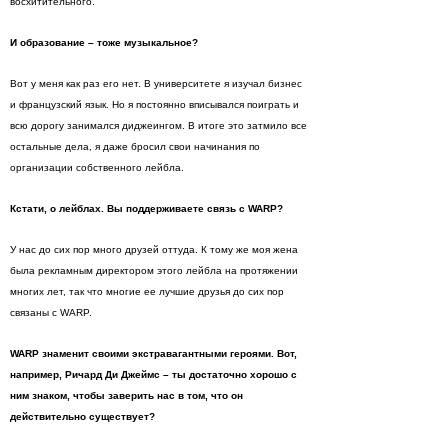
восхитительного.
И образование – тоже музыкальное?
Вот у меня как раз его нет. В университете я изучал бизнес
и французский язык. Но я постоянно вписывался поиграть и
всю дорогу занимался диджеингом. В итоге это затмило все
остальные дела, я даже бросил свои начинания по
организации собственного лейбла.
Кстати, о лейблах. Вы поддерживаете связь с
WARP?
У нас до сих пор много друзей оттуда. К тому же моя жена
была рекламным директором этого лейбла на протяжении
многих лет, так что многие ее лучшие друзья до сих пор
связаны с WARP.
WARP знаменит своими экстравагантными героями. Вот,
например, Ричард Ди Джеймс – ты достаточно хорошо с
ним знаком, чтобы заверить нас в том, что он
действительно существует?