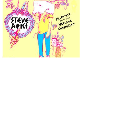
http://electrodance.ifolder.ru/5079929
http://www.myspace.com/steveaoki
http://www.steveaoki.com/
Просмотры
Расскажите друзьям