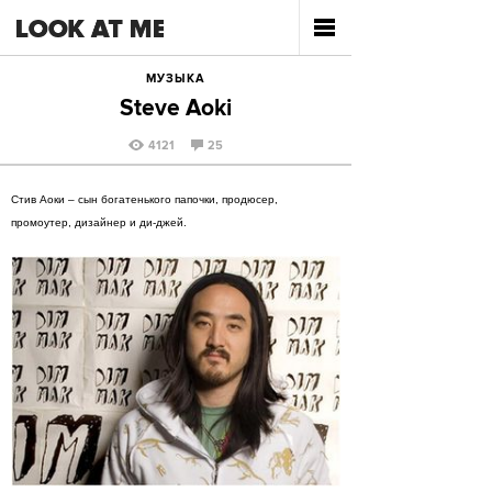
МУЗЫКА
Steve Aoki
4121
25
Стив Аоки – сын богатенького папочки, продюсер,
промоутер, дизайнер и ди-джей.