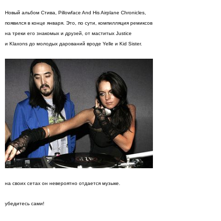
Новый альбом Стива, Pillowface And His Airplane Chronicles,
появился в конце января. Это, по сути, компилляция ремиксов
на треки его знакомых и друзей, от маститых Justice
и Klaxons до молодых дарований вроде Yelle и Kid Sister.
на своих сетах он невероятно отдается музыке.
убедитесь сами!