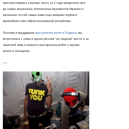
пристрастившись к музыке, всего за 2 года проделали путь
до самых актуальных электронных музыкантов Украины и
желанных гостей самых известных киевских клубов и
крупнейших опен-эйров незалежной республики...
Поэтому в преддверии
выступления ребят в Подвале
мы
встретились с ними в одном уютном "не людном" месте и за
чашечкой пива и немного расспросили ребят о музыке,
жизни и насущном...
-----