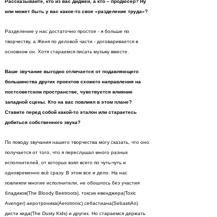
Рассказывайте, кто из вас диджей, а кто – продюсер? Ну
или может быть у вас какое-то свое «разделение труда»?
Разделение у нас достаточно простое - я больше по
творчеству, а Женя по деловой части - договаривается в
основном он. Хотя стараемся писать музыку вместе.
Ваше звучание выгодно отличается от подавляющего
большинства других проектов схожего направления на
постсоветском пространстве, чу
вствуется влияние
западной сцены
. Кто на вас повлиял в этом плане?
Ставите перед собой какой-то эталон или стараетесь
добиться собственного
звука
?
По поводу звучания нашего творчества могу сказать, что оно
получается от того, что я переслушал много разных
исполнителей, от которых взял всего по чуть-чуть и
одновременно всё сразу. В этом все и дело. На нас
повлияли многие исполнители, не обошлось без участия
бладиков(The Bloody Beetroots), токсик евенджера(Toxic
Avenger) аеротроника(Aerotronic) себастиана(SebastiAn)
дисти кида(The Dusty Kids) и других. Но стараемся держать