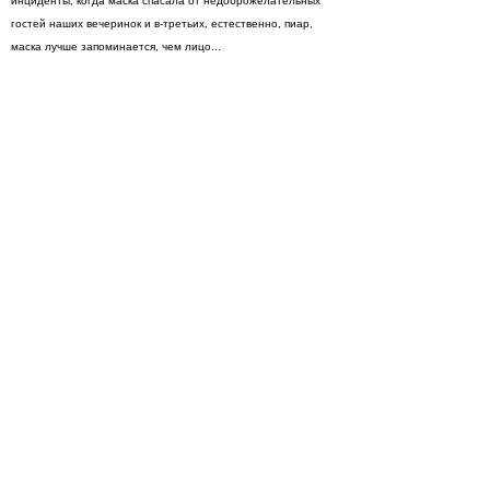
инциденты, когда маска спасала от недоброжелательных
гостей наших вечеринок и в-третьих, естественно, пиар,
маска лучше запоминается, чем лицо...
ОК ребята, спасибо за ответы. Увидимся на вашем
выступлении)
Да не за что) Вам спасибо что пригласили!
----
Единственное выступление дуэта в Москве состоится в
Подвале на Солянке уже в эту пятницу - не пропустите!
http://www.lookatme.ru/cities/moscow/events/83583
----
Kovin @ MySpace:
http://www.myspace.com/kovinsrave