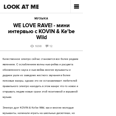
МУЗЫКА
WE LOVE RAVE! - мини
интервью с KOVIN & Ke'be
Wild
1698
12
Качественное электро сейчас становится все более редким
явлением. С ослаблением волны нью-рейва и расцвета
обновленного хауса и нью-вейва многие музыканты и
диджеи ушли из заведомо жесткого звучания в более
попсовые жанры, однако это не останавливает любителей
правильного электро находить в этом жанре что-то новое и
открывать людям новые грани этой позитивной и взрывной
музыки.
Электро дуэт KOVIN & Ke'be Wild, как и многие молодые
музыканты, начинали играть на школьных дискотеках, но