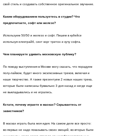
свой стиль и создавать собственное оригинальное звучание.
Каким оборудованием пользуетесь в студии? Что
предпочитаете, софт или железо?
Используем 50/50 и железо и софт. Пишем в кубейсе
используя електрайб, синт корг тритон и кучу софта.
Чем планируете удивить московскую публику?
По поводу выступления в Москве могу сказать, что порадуем
полу-лайвом, будет много эксклюзивных треков, включая и
наше творчество. А также презентуем 2 новых наших трека,
которые были написаны буквально 3 дня назад и нигде еще
не выкладывались и не игрались.
Кстати, почему играете в масках? Скрываетесь от
завистников?
В масках играть была моя идея. На самом деле все просто:
во-первых не надо показывать своих эмоций, во-вторых были