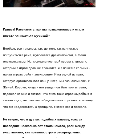
Привет! Расскажите, как вы познакомились и стали
вместе заниматься музыкой?
Вообще, все началось так: до того, как полностью
погрузиться в рейв, я увлекался драмэнбэйсом, а Женя
електрохаусом. Но, к сожалению, мой проект с типом, с
которым я играл драм не сложился, и я пошел в сольник -
начал играть рейв и электронику. И на одной из пати,
которую организовывал наш универ, мы познакомились с
Женей. Короче, когда я его увидел он был пьян в говно,
подошел ко мне и сказал: «ты типа тоже играешь рейв?» я
сказал «да», он ответил: «будешь меня страховать, потому
что я в неадеквате». В принципе, с этого все и поехало.
Не секрет, что в дуэтах подобных вашему, коих за
последние несколько лет стало немало, роли между
участниками, как правило, строго распределены.