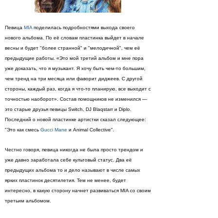
Певица
MIA
поделилась подробностями выхода своего
нового альбома. По её словам пластинка выйдет в начале
весны и будет "более странной" и "мелодичной", чем её
предыдущие работы. «Это мой третий альбом и мне пора
уже доказать, что я музыкант. Я хочу быть чем-то большим,
чем тренд на три месяца или фаворит диджеев. С другой
стороны, каждый раз, когда я что-то планирую, все выходит с
точностью наоборот». Состав помощников не изменился —
это старые друзья певицы Switch, DJ Blaqstarr и Diplo.
Последний о новой пластинке артистки сказал следующее:
"Это как смесь
Gucci Mane
и Animal Collective".
Честно говоря, певица никогда не была просто трендом и
уже давно заработала себе культовый статус. Два её
предыдущих альбома то и дело называют в числе самых
ярких пластинок десятилетия. Тем не менее, будет
интересно, в какую сторону начнет развиваться MIA со своим
третьим альбомом.