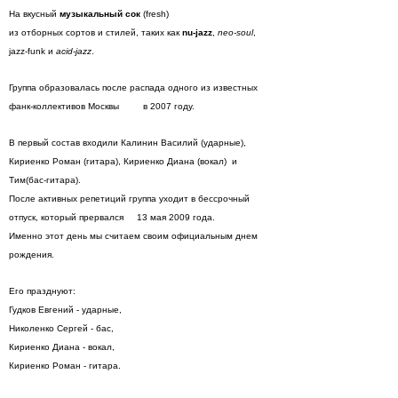
На вкусный
музыкальный сок
(fresh)
из отборных сортов и стилей, таких как
nu-jazz
,
neo-soul
,
jazz-funk и
acid-jazz
.
Группа образовалась после распада одного из известных
фанк-коллективов Москвы в 2007 году.
В первый состав входили Калинин Василий (ударные),
Кириенко Роман (гитара), Кириенко Диана (вокал) и
Тим(бас-гитара).
После активных репетиций группа уходит в бессрочный
отпуск, который прервался 13 мая 2009 года.
Именно этот день мы считаем своим официальным днем
рождения.
Его празднуют:
Гудков Евгений - ударные,
Николенко Сергей - бас,
Кириенко Диана - вокал,
Кириенко Роман - гитара.