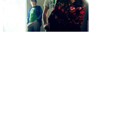
Из ближайших планов группы: новая программа, запись и
издание EP, съемки клипа и, конечно, концерты, концерты,
концерты.
http://www.myspace.com/kidlikeme
http://vkontakte.ru/club11759323
http://community.livejournal.com/kidlikeme_music
Просмотры
Расскажите друзьям
2149
Комментарии