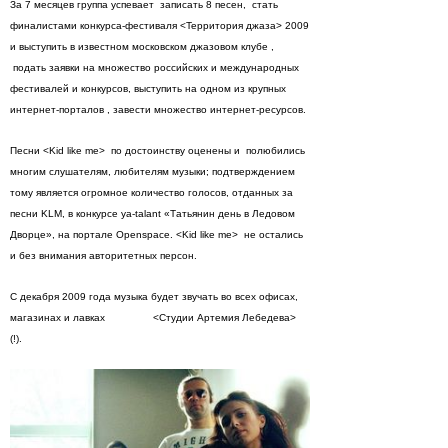
За 7 месяцев группа успевает записать 8 песен, стать
финалистами конкурса-фестиваля <Территория джаза> 2009
и выступить в известном московском джазовом клубе ,
подать заявки на множество российских и международных
фестивалей и конкурсов, выступить на одном из крупных
интернет-порталов , завести множество интернет-ресурсов.
Песни <Kid like me> по достоинству оценены и полюбились
многим слушателям, любителям музыки; подтверждением
тому является огромное количество голосов, отданных за
песни KLM, в конкурсе ya-talant «Татьянин день в Ледовом
Дворце», на портале Openspace. <Kid like me> не остались
и без внимания авторитетных персон.
С декабря 2009 года музыка будет звучать во всех офисах,
магазинах и лавках <Студии Артемия Лебедева>
(!).