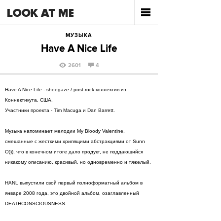
МУЗЫКА
Have A Nice Life
2601
4
Have A Nice Life - shoegaze / post-rock коллектив из
Коннектикута, США.
Участники проекта - Tim Macuga и Dan Barrett.
Музыка напоминает мелодии My Bloody Valentine,
смешанные с жесткими хрипящими абстракциями от Sunn
O))), что в конечном итоге дало продукт, не поддающийся
никакому описанию, красивый, но одновременно и тяжелый.
HANL выпустили свой первый полноформатный альбом в
январе 2008 года, это двойной альбом, озаглавленный
DEATHCONSCIOUSNESS.