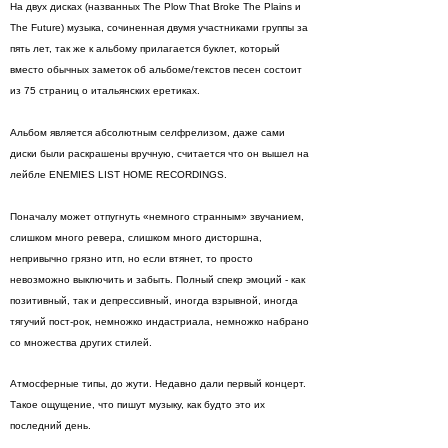
На двух дисках (названных The Plow That Broke The Plains и
The Future) музыка, сочиненная двумя участниками группы за
пять лет, так же к альбому прилагается буклет, который
вместо обычных заметок об альбоме/текстов песен состоит
из 75 страниц о итальянских еретиках.
Альбом является абсолютным селфрелизом, даже сами
диски были раскрашены вручную, считается что он вышел на
лейбле ENEMIES LIST HOME RECORDINGS.
Поначалу может отпугнуть «немного странным» звучанием,
слишком много ревера, слишком много дисторшна,
непривычно грязно итп, но если втянет, то просто
невозможно выключить и забыть. Полный спекр эмоций - как
позитивный, так и депрессивный, иногда взрывной, иногда
тягучий пост-рок, немножко индастриала, немножко набрано
со множества других стилей.
Атмосферные типы, до жути. Недавно дали первый концерт.
Такое ощущение, что пишут музыку, как будто это их
последний день.