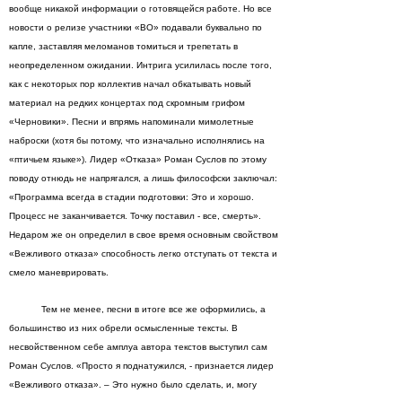
вообще никакой информации о готовящейся работе. Но все
новости о релизе участники «ВО» подавали буквально по
капле, заставляя меломанов томиться и трепетать в
неопределенном ожидании. Интрига усилилась после того,
как с некоторых пор коллектив начал обкатывать новый
материал на редких концертах под скромным грифом
«Черновики». Песни и впрямь напоминали мимолетные
наброски (хотя бы потому, что изначально исполнялись на
«птичьем языке»). Лидер «Отказа» Роман Суслов по этому
поводу отнюдь не напрягался, а лишь философски заключал:
«Программа всегда в стадии подготовки: Это и хорошо.
Процесс не заканчивается. Точку поставил - все, смерть».
Недаром же он определил в свое время основным свойством
«Вежливого отказа» способность легко отступать от текста и
смело маневрировать.
Тем не менее, песни в итоге все же оформились, а
большинство из них обрели осмысленные тексты. В
несвойственном себе амплуа автора текстов выступил сам
Роман Суслов. «Просто я поднатужился, - признается лидер
«Вежливого отказа». – Это нужно было сделать, и, могу