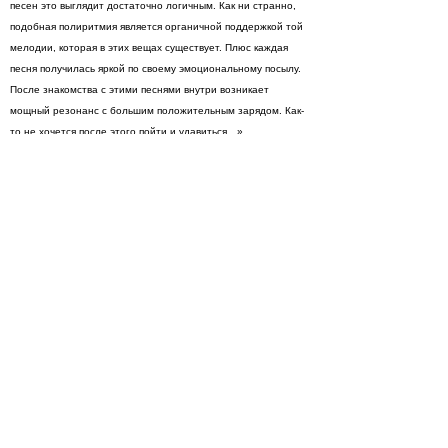
песен это выглядит достаточно логичным. Как ни странно,
подобная полиритмия является органичной поддержкой той
мелодии, которая в этих вещах существует. Плюс каждая
песня получилась яркой по своему эмоциональному посылу.
После знакомства с этими песнями внутри возникает
мощный резонанс с большим положительным зарядом. Как-
то не хочется после этого пойти и удавиться…»
Альбом писался на студии Сергея Большакова:
«Сергея я знаю давно, мы с ним когда-то делали пластинку
«Косу на камень» - очень неудачно, на мой взгляд, -
откровенничает Роман Суслов. - Но с тех пор очень многое
изменилось - как у него, так и у меня. В результате наш
альянс получился довольно продуктивным. Возможности на
этой студии хорошие, играли мы все вместе, с живым
роялем. Все это очень сильно отразилось и на звуке, и на
характере всего звучания, и на подаче материала. Альбом
сыгран c шиком, а не сухо по определенной схеме. Это
никакой не макет, а действительно некое Произведение,
которое собрано из каких-то равнозначных, сильных
музыкальных элементов».