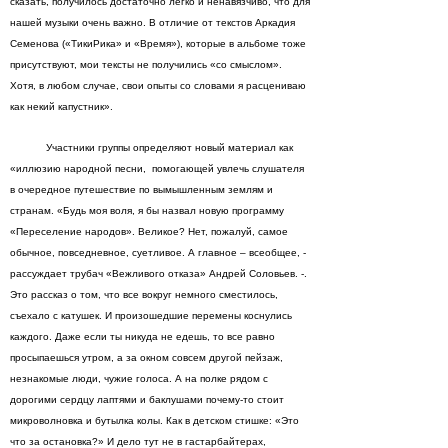
сказать, получилось достаточно легко и ненавязчиво, что для
нашей музыки очень важно. В отличие от текстов Аркадия
Семенова («ТикиРика» и «Время»), которые в альбоме тоже
присутствуют, мои тексты не получились «со смыслом».
Хотя, в любом случае, свои опыты со словами я расцениваю
как некий капустник».
Участники группы определяют новый материал как
«иллюзию народной песни, помогающей увлечь слушателя
в очередное путешествие по вымышленным землям и
странам. «Будь моя воля, я бы назвал новую программу
«Переселение народов». Великое? Нет, пожалуй, самое
обычное, повседневное, суетливое. А главное – всеобщее, -
рассуждает трубач «Вежливого отказа» Андрей Соловьев. -.
Это рассказ о том, что все вокруг немного сместилось,
съехало с катушек. И произошедшие перемены коснулись
каждого. Даже если ты никуда не едешь, то все равно
просыпаешься утром, а за окном совсем другой пейзаж,
незнакомые люди, чужие голоса. А на полке рядом с
дорогими сердцу лаптями и баклушами почему-то стоит
микроволновка и бутылка колы. Как в детском стишке: «Это
что за остановка?» И дело тут не в гастарбайтерах,