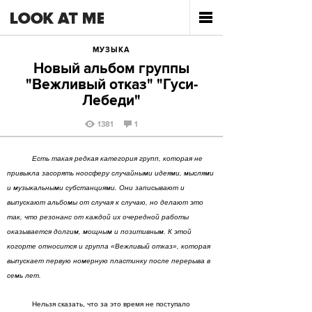
МУЗЫКА
Новый альбом группы
"Вежливый отказ" "Гуси-
Лебеди"
1381
1
Есть такая редкая категория групп, которая не
привыкла засорять ноосферу случайными идеями, мыслями
и музыкальными субстанциями. Они записывают и
выпускают альбомы от случая к случаю, но делают это
так, что резонанс от каждой их очередной работы
оказывается долгим, мощным и позитивным. К этой
когорте относится и группа «Вежливый отказ», которая
выпускает первую номерную пластинку после перерыва в
семь лет.
Нельзя сказать, что за это время не поступало