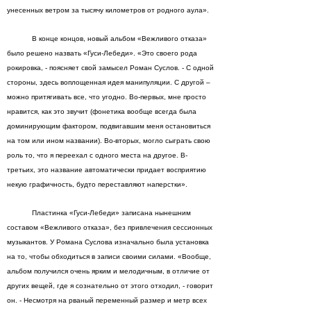
унесенных ветром за тысячу километров от родного аула».
В конце концов, новый альбом «Вежливого отказа»
было решено назвать «Гуси-Лебеди». «Это своего рода
рокировка, - поясняет свой замысел Роман Суслов. - С одной
стороны, здесь воплощенная идея манипуляции. С другой –
можно притягивать все, что угодно. Во-первых, мне просто
нравится, как это звучит (фонетика вообще всегда была
доминирующим фактором, подвигавшим меня остановиться
на том или ином названии). Во-вторых, могло сыграть свою
роль то, что я переехал с одного места на другое. В-
третьих, это название автоматически придает восприятию
некую графичность, будто переставляют наперстки».
Пластинка «Гуси-Лебеди» записана нынешним
составом «Вежливого отказа», без привлечения сессионных
музыкантов. У Романа Суслова изначально была установка
на то, чтобы обходиться в записи своими силами. «Вообще,
альбом получился очень ярким и мелодичным, в отличие от
других вещей, где я сознательно от этого отходил, - говорит
он. - Несмотря на рваный переменный размер и метр всех