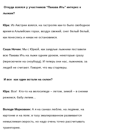
Откуда взялся у участников “Пакава Ить” интерес к
лыжам?
Юра:
Из Австрии взялся, на гастролях как-то было свободное
время в Альпийских горах, воздух свежий, снег белый белый,
как понеслись и никак не остановимся.
Саша Ночин:
Мы с Юркой, как заядлые лыжники поставили
всю Пакава Ить на лыжи одним уроком, некоторые сразу
(перескочили на сноуборд). И теперь они нас, лыжников, за
людей не считают. Говорят, что мы старперы.
И все как один встали на склон?
Юра:
Все! Кто-то на велосипеде – летом, зимой – в снежки
режемся, бабу лепим…
Володя Морковкин:
А я на санках люблю, на ледянке, на
картонке и на попе; в тазу эмалированном развивается
немыслимая скорость, но надо очень точно рассчитывать
траекторию.