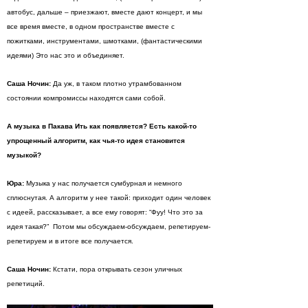
автобус, дальше – приезжают, вместе дают концерт, и мы
все время вместе, в одном пространстве вместе с
пожитками, инструментами, шмотками, (фантастическими
идеями) Это нас это и объединяет.
Саша Ночин:
Да уж, в таком плотно утрамбованном
состоянии компромиссы находятся сами собой.
А музыка в Пакава Ить как появляется? Есть какой-то
упрощенный алгоритм, как чья-то идея становится
музыкой?
Юра:
Музыка у нас получается сумбурная и немного
сплюснутая. А алгоритм у нее такой: приходит один человек
с идеей, рассказывает, а все ему говорят: “Фуу! Что это за
идея такая?” Потом мы обсуждаем-обсуждаем, репетируем-
репетируем и в итоге все получается.
Саша Ночин:
Кстати, пора открывать сезон уличных
репетиций.