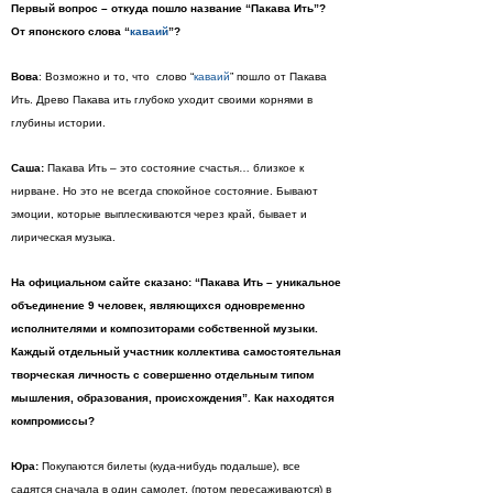
Первый вопрос – откуда пошло название “Пакава Ить”?
От японского слова “
каваий
”?
Вова
: Возможно и то, что слово “
каваий
” пошло от Пакава
Ить. Древо Пакава ить глубоко уходит своими корнями в
глубины истории.
Саша:
Пакава Ить – это состояние счастья… близкое к
нирване. Но это не всегда спокойное состояние. Бывают
эмоции, которые выплескиваются через край, бывает и
лирическая музыка.
На официальном сайте сказано: “Пакава Ить – уникальное
объединение 9 человек, являющихся одновременно
исполнителями и композиторами собственной музыки.
Каждый отдельный участник коллектива самостоятельная
творческая личность с совершенно отдельным типом
мышления, образования, происхождения”. Как находятся
компромиссы?
Юра:
Покупаются билеты (куда-нибудь подальше), все
садятся сначала в один самолет, (потом пересаживаются) в