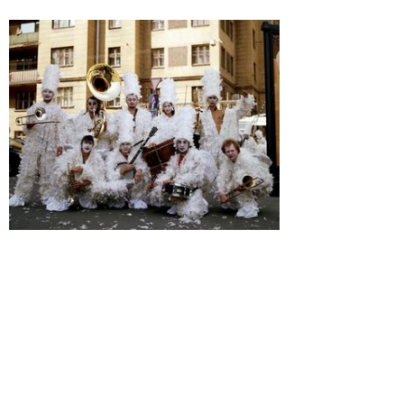
Зачем музыканту лыжи? Что они ему дают?
Саша Ночин:
Ощущение скорости, плюс иногда у нас музыка
выходит прямо из-под лыж. Однажды мы на сцену въехали
на лыжах. Дело было в Австрии, мы с Юриком катались-
катались, и уже подъемники закрывались, и у нас концерт
начинался, а мы все никак не могли остановиться.