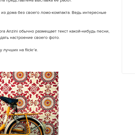
ла представлена выставка ее работ.
и из дома без своего ломо-компакта. Ведь интересные
ra Anzini обычно размещает текст какой-нибудь песни,
дать настроение своего фото.
лучших на flickr’е.