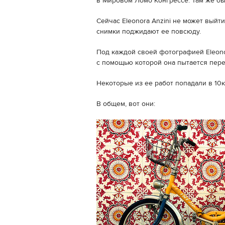
в Мировом Ломо Конгрессе. Там же бы
Сейчас Eleonora Anzini не может выйт
снимки поджидают ее повсюду.
Под каждой своей фотографией Eleono
с помощью которой она пытается пере
Некоторые из ее работ попадали в 10ку 
В общем, вот они: