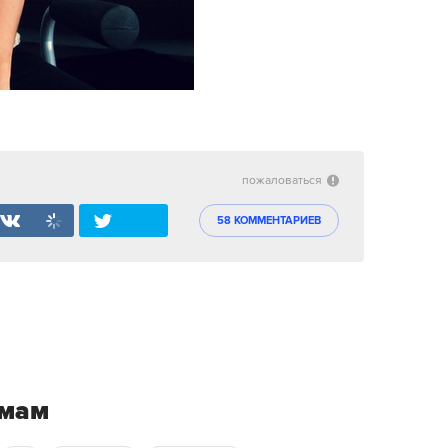
пожаловаться
58 КОММЕНТАРИЕВ
емам