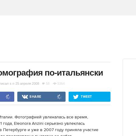
ломография по-итальянски
писал
s n
25 апреля 2008
58
5364
SHARE
TWEET
 Италии. Фотографией увлекалась все время,
1 года, Eleonora Anzini серьезно увлеклась
в Петербурге и уже в 2007 году приняла участие