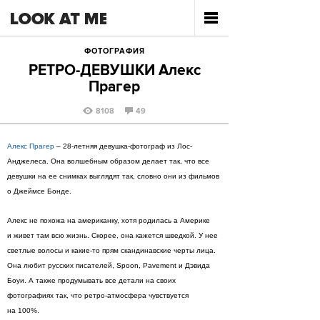
ФОТОГРАФИЯ
РЕТРО-ДЕВУШКИ Алекс
Прагер
8108
49
Алекс Прагер
– 28-летняя девушка-фотограф из Лос-
Анджелеса. Она волшебным образом делает так, что все
девушки на ее снимках выглядят так, словно они из фильмов
о Джеймсе Бонде.
Алекс не похожа на американку, хотя родилась а Америке
и живет там всю жизнь. Скорее, она кажется шведкой. У нее
светлые волосы и какие-то прям скандинавские черты лица.
Она любит русских писателей, Spoon, Pavement и Дэвида
Боуи. А также продумывать все детали на своих
фотографиях так, что ретро-атмосфера чувствуется
на 100%.