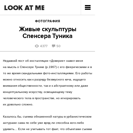
ФОТОГРАФИЯ
Живые скульптуры
Спенсера Туника
4377
50
Недавний пост об инсталляции «Доверие» навел меня
на мысль о Спенсере Тунике (р.1967) с его феерическими и в
то же время скандальными фото-инсталляциями. Его работы
можно относить как к разряду безвкусного кича, ищущего
внимания общественности, так и к абстрактному или даже
концептуальному искусству, освещающему тему
человеческого тела в пространстве, но игнорировать
их довольно сложно.
Казалось бы, съемка обнаженной натуры в урбанистическом
антураже сама по себе уже вряд ли способна кого-либо
удивить… Eсли не учитывать тот факт, что объектами съемки