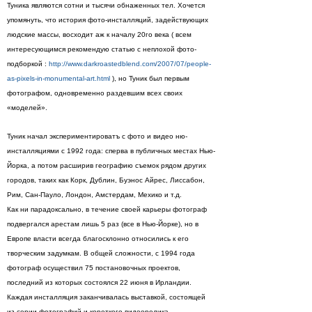
Туника являются сотни и тысячи обнаженных тел. Хочется
упомянуть, что история фото-инсталляций, задействующих
людские массы, восходит аж к началу 20го века ( всем
интересующимся рекомендую статью с неплохой фото-
подборкой :
http://www.darkroastedblend.com/2007/07/people-
as-pixels-in-monumental-art.html
), но Туник был первым
фотографом, одновременно раздевшим всех своих
«моделей».
Туник начал экспериментироватъ с фото и видео ню-
инсталляциями с 1992 года: сперва в публичных местах Нью-
Йорка, а потом расширив географию съемок рядом других
городов, таких как Корк, Дублин, Буэнос Айрес, Лиссабон,
Рим, Сан-Пауло, Лондон, Амстердам, Мехико и т.д.
Как ни парадоксально, в течение своей карьеры фотограф
подвергался арестам лишь 5 раз (все в Нью-Йорке), но в
Европе власти всегда благосклонно относились к его
творческим задумкам. В общей сложности, с 1994 года
фотограф осуществил 75 постановочных проектов,
последний из которых состоялся 22 июня в Ирландии.
Каждая инсталляция заканчивалась выставкой, состоящей
из серии фотографий и короткого видеоролика.