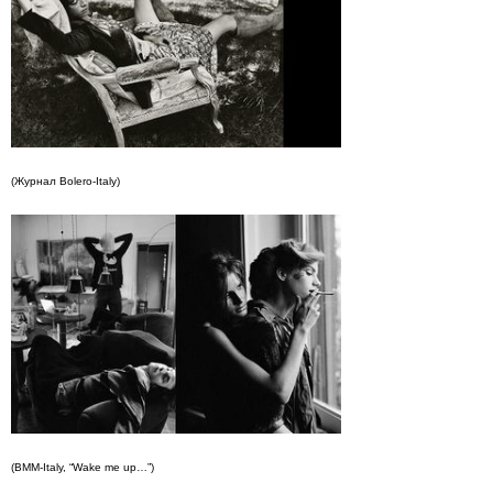
(Журнал Bolero-Italy)
(BMM-Italy, “Wake me up…”)