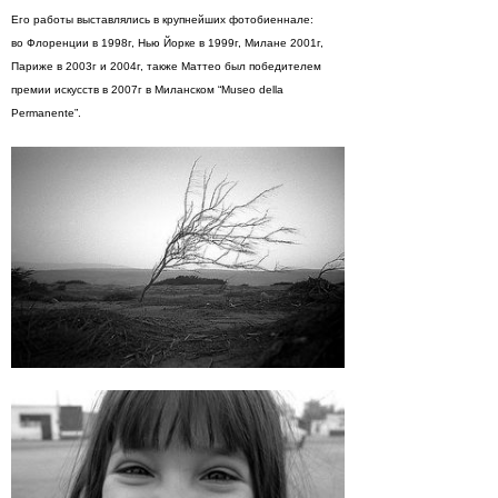
Его работы выставлялись в крупнейших фотобиеннале:
во Флоренции в 1998г, Нью Йорке в 1999г, Милане 2001г,
Париже в 2003г и 2004г, также Маттео был победителем
премии искусств в 2007г в Миланском “Museo della
Permanente”.