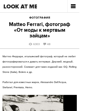
ФОТОГРАФИЯ
Matteo Ferrari, фотограф
«От моды к мертвым
зайцам»
6303
48
Маттео Феррари, итальянский фотограф, который не любит
фотографироваться и давать интервью. Дерзкий, модный,
разносторонний. Снимает для таких изданий как: GQ, Rolling
Stone (Italia), Bolero и др.
Работал для известных марок, Alessandro Dell’Acqua,
Stefanel, Premiata, Herno.