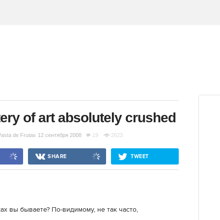
ery of art absolutely crushed
asta de Frutas
12 сентября 2008
19
2623
SHARE
TWEET
х вы бываете? По-видимому, не так часто,