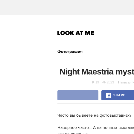
Фотография
Night Maestria myst
19
2623
Написал
P
SHARE
Часто вы бываете на фотовыставках?
Наверное часто… А на ночных выставка