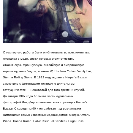
С тех пор его работы были опубликованы во всех именитых
журналах о моде, среди которых стоит отметить
итальянскую, французскую, английскую и американскую
версии журнала Vogue, а также W, The New Yorker, Vanity Fair,
Stern и Rolling Stone. В 1992 году издание Harper’s Bazaar
заключило с фотографом контракт о длительном
сотрудничестве — небывалый для того времени случай.
До января 1997 года большая часть журнальных
фотографий Линдберга появлялась на страницах Harper’s
Bazaar. С середины 90-х он работал над рекламными
кампаниями самых известных модных домов: Giorgio Armani,
Prada, Donna Karan, Calvin Klein, Jil Sander и Hugo Boss.