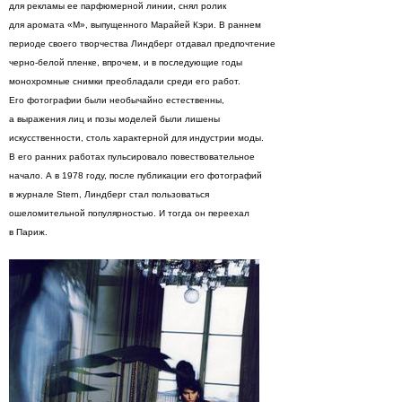
для рекламы ее парфюмерной линии, снял ролик
для аромата «М», выпущенного Марайей Кэри. В раннем
периоде своего творчества Линдберг отдавал предпочтение
черно-белой пленке, впрочем, и в последующие годы
монохромные снимки преобладали среди его работ.
Его фотографии были необычайно естественны,
а выражения лиц и позы моделей были лишены
искусственности, столь характерной для индустрии моды.
В его ранних работах пульсировало повествовательное
начало. А в 1978 году, после публикации его фотографий
в журнале Stern, Линдберг стал пользоваться
ошеломительной популярностью. И тогда он переехал
в Париж.