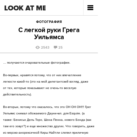
ФОТОГРАФИЯ
С легкой руки Грега
Уильямса
2543
25
… получаются очаровательные фотографии.
Во-первых, нравятся потому, что от них впечатление
легкости какой-то (это на мой дилетантский взгляд, даже
от тех, которые показывают не очень-то веселую
действительность).
Во-вторых, потому что оказалось, что это ОН ОН ОН!!! Грег
Уильямс снимал обожаемого Дауни-мл. для Esquire. (а
также: Бенисьо Дель Торо, Шона Пенна, нового Бонда (как
там его зовут?) и еще множество других. Что говорить, даже
из мерзко-анорексичной Киры Найтли слепил приличную