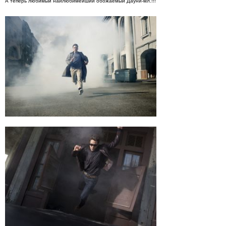
А теперь любимый наилюбимейший обожаемый Дауни-мл.!!!