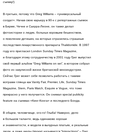
съемку!)
В-третьих, потому что Greg Williams – «универсальный
солдат». Начав свою карьеру в 90-х с репортажных съемок
в Бирме, Чечне и Сьерра-Леоне, он также делал
фотоистории о людях, больных коровьим бешенством,
о поколении детишек, на которых отразились страшные
последствия лекарственного препарата Thalidomide. В 1997
году его пригласил London Sunday Times Magazine,
и благодаря этому сотрудничеству в 2001 году Грег выпустил
свой первый альбом “Greg Williams on set”, в котором собрал
фото из закулисной жизни британской киноиндустрии.
Сейчас Грег может себе позволить работать с такими
мэтрами глянца как Vanity Fair, Premier, Life, Sunday Times
Magazine, Stern, Paris Match, Esquire и Vogue, что тоже
прекрасно у него получается. Он снимал special publicity
feature на съемках «Кинг-Конга» и последнего Бонда.
В общем, человечище, ого-го! Глыба! Наверно, дело
в большом таланте, ведь одинаково хороши
и знаменитости, и модели в вычурных платьях, и реальные
люди, и даже акулы (проект называется “Interactions” – Грег