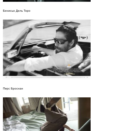
Бенисьо Дель Торо
Пирс Броснан