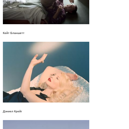
Кейт Бланшетт
Дэниел Крейг