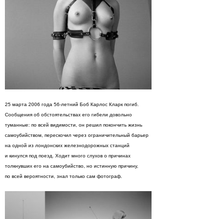
25 марта 2006 года 56-летний Боб Карлос Кларк погиб.
Сообщения об обстоятельствах его гибели довольно
туманные: по всей видимости, он решил покончить жизнь
самоубийством, перескочил через ограничительный барьер
на одной из лондонских железнодорожных станций
и кинулся под поезд. Ходит много слухов о причинах
толкнувших его на самоубийство, но истинную причину,
по всей вероятности, знал только сам фотограф.