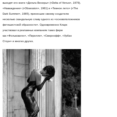
выходят его книги «Дельта Венеры» («Delta of Venus», 1979),
«Наваждение» («Obsession», 1981) и «Темное лето» («The
Dark Summer», 1985), принесшие своему создателю
несколько скандальную славу одного из «основоположников
фетишистской образности». Одновременно Кларк
участвовал в рекламных компаниях таких фирм
как «Фольксваген», «Пирелли», «Смирнофф», «Урбан
Стоун» и многих других.