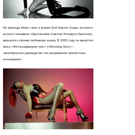
Но природа берет свое и вскоре Боб Карлос Кларк, которого
коллеги называли «британским ответом Хельмуту Ньютону»,
вернулся к своему любимому жанру. В 2003 году он выпустил
книгу «Фотографируем секс» («Shooting Sex») –
своеобразное руководство «по раздеванию прелестных
незнакомок».