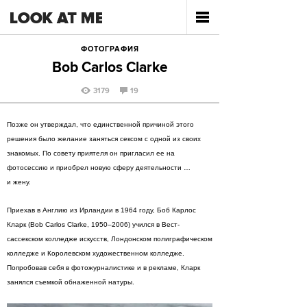
ФОТОГРАФИЯ
Bob Carlos Clarke
3179
19
Позже он утверждал, что единственной причиной этого
решения было желание заняться сексом с одной из своих
знакомых. По совету приятеля он пригласил ее на
фотосессию и приобрел новую сферу деятельности …
и жену.
Приехав в Англию из Ирландии в 1964 году, Боб Карлос
Кларк (Bob Carlos Clarke, 1950–2006) учился в Вест-
сассекском колледже искусств, Лондонском полиграфическом
колледже и Королевском художественном колледже.
Попробовав себя в фотожурналистике и в рекламе, Кларк
занялся съемкой обнаженной натуры.