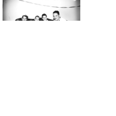
Beastie Boys
Dikembe Mutombo