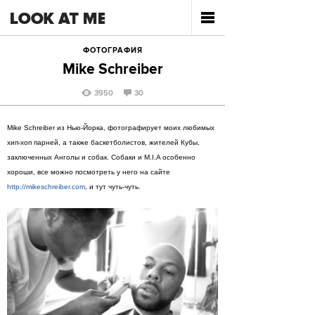
ФОТОГРАФИЯ
Mike Schreiber
3950
30
Mike Schreiber из Нью-Йорка, фотографирует моих любимых
хип-хоп парней, а также баскетболистов, жителей Кубы,
заключенных Анголы и собак. Собаки и M.I.A особенно
хороши, все можно посмотреть у него на сайте
http://mikeschreiber.com
, и тут чуть-чуть.