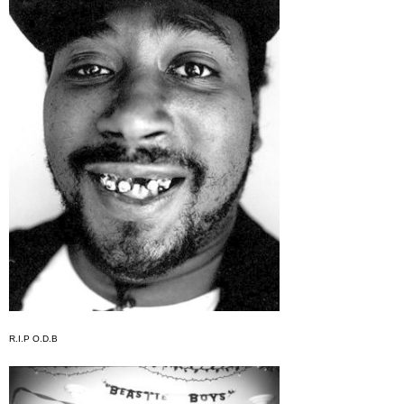
R.I.P O.D.B