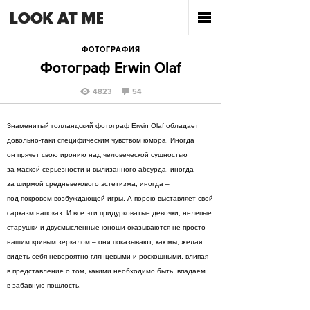
ФОТОГРАФИЯ
Фотограф Erwin Olaf
4823
54
Знаменитый голландский фотограф Erwin Olaf обладает
довольно-таки специфическим чувством юмора. Иногда
он прячет свою иронию над человеческой сущностью
за маской серьёзности и вылизанного абсурда, иногда –
за ширмой средневекового эстетизма, иногда –
под покровом возбуждающей игры. А порою выставляет свой
сарказм напоказ. И все эти придурковатые девочки, нелепые
старушки и двусмысленные юноши оказываются не просто
нашим кривым зеркалом – они показывают, как мы, желая
видеть себя невероятно глянцевыми и роскошными, влипая
в представление о том, какими необходимо быть, впадаем
в забавную пошлость.