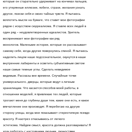
которые он старательно удерживает на кончиках пальцев,
его утерянные иллюзии, побеги, страхи, желания узнать
другое, поиски себя и своих тайных чувств. Я пытаюсь
воплотить мысли на бумаге, что ставит мои фотографии
рядом с искусством сюрреализма. Я ставлю всех людей в
один ряд – неудовлетворенных идеалистов. Зритель
воспринимает мои фотографии как ряд
монологов. Маленькие истории, которые он рассказывает
самому себе, когда другие повернулись спиной. Я пытаюсь
наделить лицом наше подсознательное, окунутся в наши
внутренние лабиринты и осветить субъективным светом
наши самые темные углы. Сделать невидимое
видимым. Рассказы вне времени. Случайные точки
универсального, дверцы, которые ведут к личным
хранилищам. Что касается способов моей работы, в
отношении моделей, я привлекаю тех людей, которые
трогают меня до глубины души тем, какие они есть, и какое
впечатление они производят. Я перебегаю на другую
сторону улицы, когда мне показывают стереотипную псевдо
красоту. Я наотрез отказываюсь от легкого
эстетизма. Найдем смысл, красота должна разговаривать! Я
хочу работать с настоящими людьми, личностями,