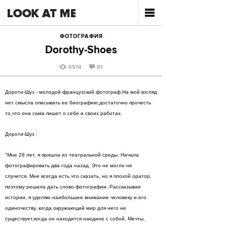
ФОТОГРАФИЯ
Dorothy-Shoes
6514
81
Дороти-Шуз - молодой французский фотограф.На мой взгляд
нет смысла описывать ее биографию,достаточно прочесть
то,что она сама пишет о себе и своих работах.
Дороти-Шуз :
"Мне 28 лет, я пришла из театральной среды. Начала
фотографировать два года назад. Это не могло не
случится. Мне всегда есть что сказать, но я плохой оратор,
поэтому решила дать слово фотографии. Рассказывая
истории, я уделяю наибольшее внимание человеку и его
одиночеству, когда окружающий мир для него не
существует,когда он находится наедине с собой. Мечты,