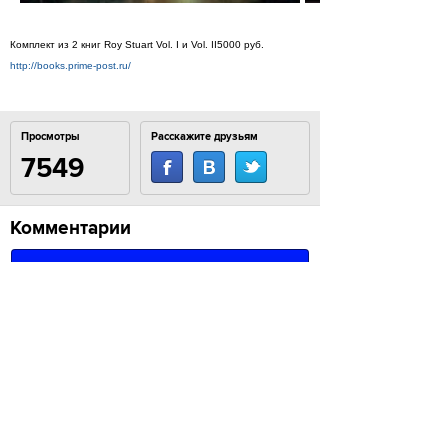
Комплект из 2 книг Roy Stuart Vol. I и Vol. II5000 руб.
http://books.prime-post.ru/
Просмотры
Расскажите друзьям
7549
Комментарии
Load comments
Login to comment
© 2007–2024 Look At Me. Интернет-сайт о креативных
индустриях. Использование материалов