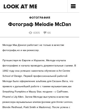
ФОТОГРАФИЯ
Фотограф Melodie McDan
4305
66
Мелоди Мак Дэниэл работает не только в качестве
фотографа,но и как режиссер.
Путешествуя по Европе и Израилю, Мелоди изучала
фотографию и начала проводить документальные съемки. В
1992 году она успешно закончила обучение в Art Centre
School of Design. Первой профессиональной работой
Мелоди было оформление альбома для Сюзанн Вега, что
привело к дальнейшей работе с такими музыкантами,как
Smashing Pumpkins и Mazzy Star, позднее - с CatPower,
Pharrel и Lily Allen. Затем Мелоди выступила в качестве
режиссера музыкальных клипов (ролики для Annie Lennox,
Blonde Redhead, Patti Smith и Madonna). После успеха с