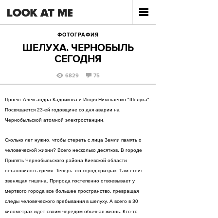
ФОТОГРАФИЯ
ШЕЛУХА. ЧЕРНОБЫЛЬ
СЕГОДНЯ
6829
75
Проект Александра Кадникова и Игоря Николаенко "Шелуха".
Посвящается 23-ей годовщине со дня аварии на
Чернобыльской атомной электростанции.
Сколько лет нужно, чтобы стереть с лица Земли память о
человеческой жизни? Всего несколько десятков. В городе
Припять Чернобыльского района Киевской области
остановилось время. Теперь это город-призрак. Там стоит
звенящая тишина. Природа постепенно отвоевывает у
мертвого города все большее пространство, превращая
следы человеческого пребывания в шелуху. А всего в 30
километрах идет своим чередом обычная жизнь. Кто-то