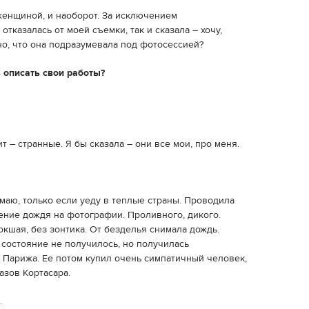
женщиной, и наоборот. За исключением
тказалась от моей съемки, так и сказала – хочу,
о, что она подразумевала под фотосессией?
описать свои работы?
т – странные. Я бы сказала – они все мои, про меня.
маю, только если уеду в теплые страны. Проводила
ение дождя на фотографии. Проливного, дикого.
кшая, без зонтика. От безделья снимала дождь.
состояние не получилось, но получилась
Парижа. Ее потом купил очень симпатичный человек,
казов Кортасара.
.