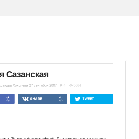
я Сазанская
ксандра Хохолева
27 сентября 2007
4
5664
SHARE
TWEET