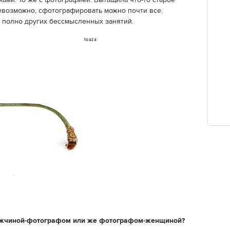
ками. То же с фотографией. Вытащила что-то старое
евозможно, сфотографировать можно почти все.
 полно других бессмысленных занятий.
мужчиной-фотографом или же фотографом-женщиной?