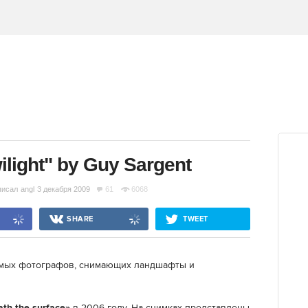
wilight" by Guy Sargent
писал
angl
3 декабря 2009
61
6068
SHARE
TWEET
мых фотографов, снимающих ландшафты и