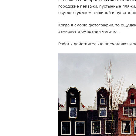
Он начал свой проект
«What lies bene
городские пейзажи, пустынные пляжи, 
окутано туманом, тишиной и чувствен
Когда я сморю фотографии, то ощущаю
замирает в ожидании чего-то...
Работы действительно впечатляют и за