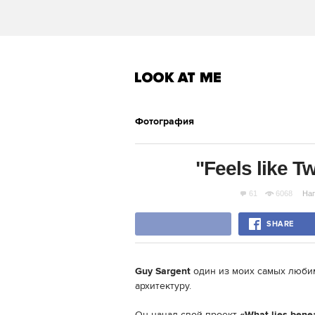
Фотография
"Feels like T
61
6068
На
SHARE
Guy Sargent
один из моих самых люби
архитектуру.