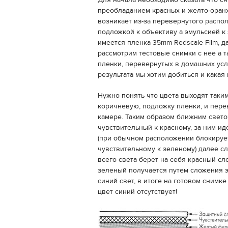
Для начала необходимо сказать что с
преобладанием красных и желто-оран
возникает из-за перевернутого распо
подложкой к объективу а эмульсией к
имеется пленка 35mm Redscale Film, д
рассмотрим тестовые снимки с нее а т
пленки, перевернутых в домашних усло
результата мы хотим добиться и какая 
Нужно понять что цвета выходят таким
коричневую, подложку пленки, и пере
камере. Таким образом ближним свето
чувствительный к красному, за ним ид
(при обычном расположении блокирует
чувствительному к зеленому) далее с
всего света берет на себя красный сл
зеленый получается путем сложения э
синий свет, в итоге на готовом сним
цвет синий отсутствует!