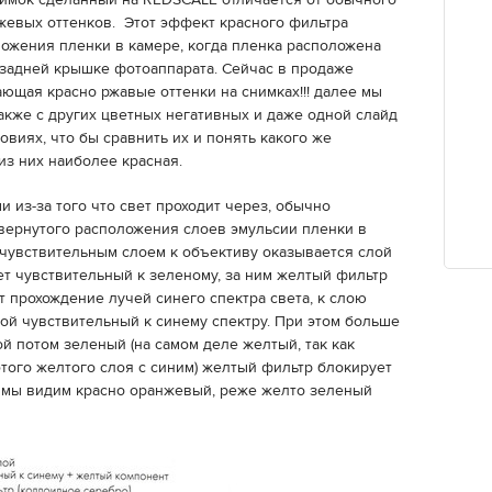
нимок сделанный на REDSCALE отличается от обычного
жевых оттенков. Этот эффект красного фильтра
ложения пленки в камере, когда пленка расположена
 задней крышке фотоаппарата. Сейчас в продаже
ающая красно ржавые оттенки на снимках!!! далее мы
акже с других цветных негативных и даже одной слайд
виях, что бы сравнить их и понять какого же
из них наиболее красная.
и из-за того что свет проходит через, обычно
вернутого расположения слоев эмульсии пленки в
чувствительным слоем к объективу оказывается слой
ет чувствительный к зеленому, за ним желтый фильтр
 прохождение лучей синего спектра света, к слою
лой чувствительный к синему спектру. При этом больше
ой потом зеленый (на самом деле желтый, так как
того желтого слоя с синим) желтый фильтр блокирует
ке мы видим красно оранжевый, реже желто зеленый