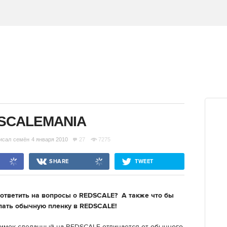
SCALEMANIA
исал
семён
4 января 2010
27
7275
SHARE
TWEET
 ответить на вопросы о REDSCALE? А также что бы
лать обычную пленку в REDSCALE!