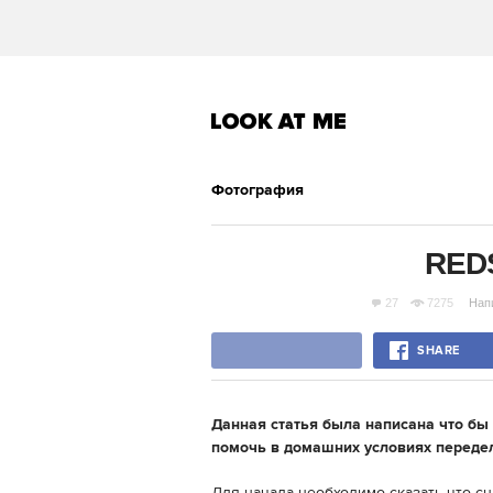
Фотография
RED
27
7275
Нап
SHARE
Данная статья была написана что бы
помочь в домашних условиях переде