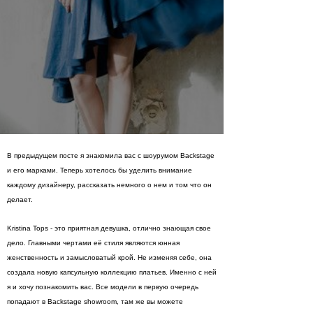
В предыдущем посте я знакомила вас с шоурумом Backstage
и его марками. Теперь хотелось бы уделить внимание
каждому дизайнеру, рассказать немного о нем и том что он
делает.
Kristina Tops - это приятная девушка, отлично знающая свое
дело. Главными чертами её стиля являются юнная
женственность и замысловатый крой. Не изменяя себе, она
создала новую капсульную коллекцию платьев. Именно с ней
я и хочу познакомить вас. Все модели в первую очередь
попадают в Backstage showroom, там же вы можете