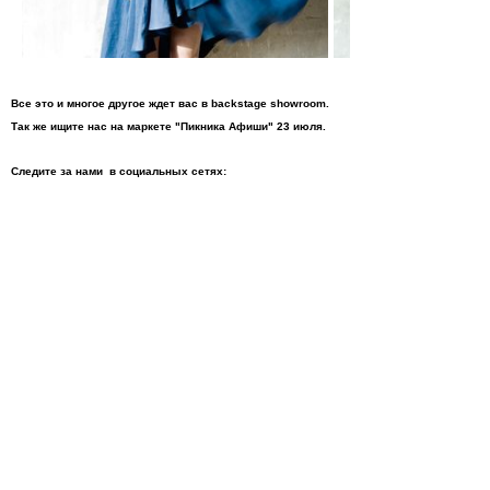
Все это и многое другое ждет вас в backstage showroom.
Так же ищите нас на маркете "Пикника Афиши" 23 июля.
Следите за нами в социальных сетях:
http://www.facebook.com/pages/Backstage-
Showroom/209139962432659
http://vkontakte.ru/club12486201
Адрес: Яузский бульвар.д3. Вход со стороны
Николоворобинского пер. (м.Курская,Китай-город)
Просмотры
Расскажите друзьям
2098