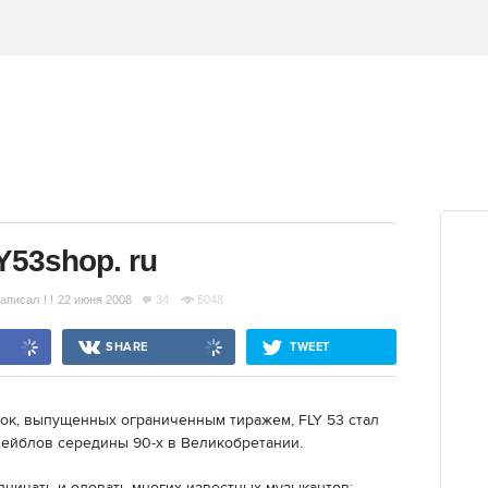
Y53shop. ru
аписал
! !
22 июня 2008
34
5048
SHARE
TWEET
ок, выпущенных ограниченным тиражем, FLY 53 стал
ейблов середины 90-х в Великобретании.