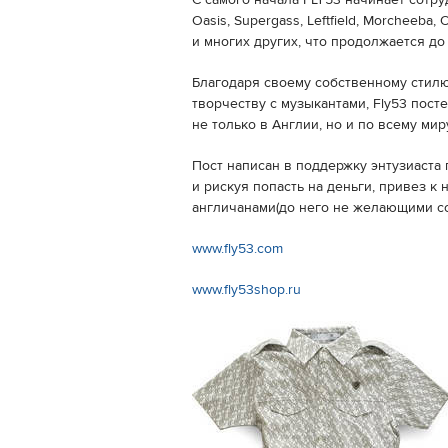
C самого начала FLY53 начинает сотру
Oasis, Supergass, Leftfield, Morcheeba, O
и многих других, что продолжается до 
Благодаря своему собственному стилю
творчеству с музыкантами, Fly53 пост
не только в Англии, но и по всему мир
Пост написан в поддержку энтузиаста 
и рискуя попасть на деньги, привез к
англичанами(до него не желающими со
www.fly53.com
www.fly53shop.ru