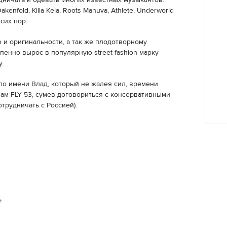
дничать и одевать многих известных музыкантов:
akenfold, Killa Kela, Roots Manuva, Athlete, Underworld
сих пор.
 и оригинальности, а так же плодотворному
епенно вырос в популярную street-fashion марку
у.
по имени Влад, который не жалея сил, времени
 нам FLY 53, сумев договориться с консервативными
трудничать с Россией).