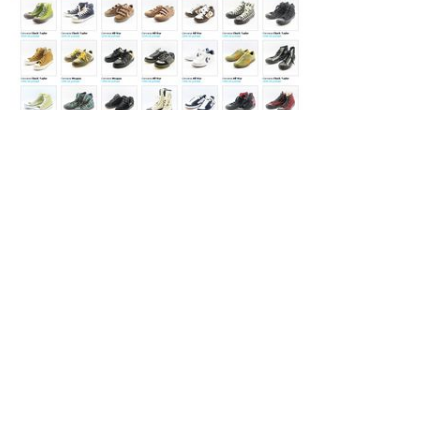
Просмотры
Расскажите друзьям
7605
Комментарии
Load comments