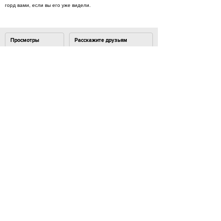
горд вами, если вы его уже видели.
Просмотры
Расскажите друзьям
3115
Комментарии
Load comments
Login to comment
© 2007–2024 Look At Me. Интернет-сайт о креативных
индустриях. Использование материалов
Look At Me разрешено только с предварительного
согласия правообладателей. Все права на картинки
и тексты принадлежат их авторам.
Сайт может содержать контент, не предназначенный