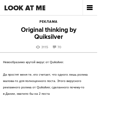
РЕКЛАМА
Original thinking by
Quiksilver
3115
70
Невообразимо крутой вирус от Quiksilver.
Да простят меня те, кто считает, что одного лишь ролика
малова-то для полноценного поста. Этого вирусного
рекламного ролика от Quiksilver, сделанного почему-то
в Дании, хватило бы на 2 поста