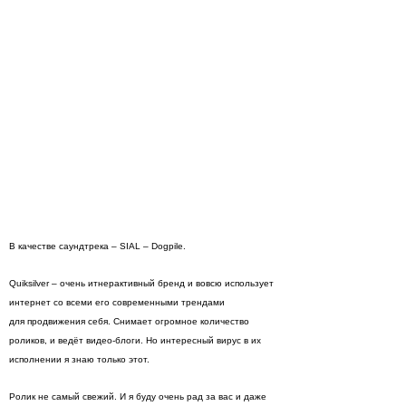
В качестве саундтрека – SIAL – Dogpile.
Quiksilver – очень итнерактивный бренд и вовсю использует
интернет со всеми его современными трендами
для продвижения себя. Снимает огромное количество
роликов, и ведёт видео-блоги. Но интересный вирус в их
исполнении я знаю только этот.
Ролик не самый свежий. И я буду очень рад за вас и даже